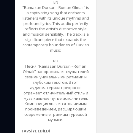
EN
"Ramazan Dursun - Roman Olmalı" is
a captivating song that enchants
listeners with its unique rhythms and
profound lyrics. This audio perfectly
reflects the artist's distinctive style
and musical sensibility. The track is a
significant piece that expands the
contemporary boundaries of Turkish
music.
RU
Песня "Ramazan Dursun - Roman
Olmalı" завораживает слушателей
своими уникальными ритмами и
глубоким текстом. Этот
аудиоматериал прекрасно
отражает отличительный стиль и
музыкальное чутье исполнителя.
Композиция является значимым
произведением, расширяющим
современные границы турецкой
музыки.
TAVSIYE EDILDI