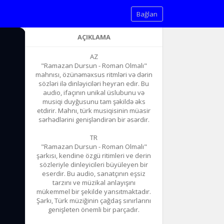
Bağlan
AÇIKLAMA
AZ
"Ramazan Dursun - Roman Olmalı"
mahnısı, özünəməxsus ritmləri və dərin
sözləri ilə dinləyiciləri heyran edir. Bu
audio, ifaçının unikal üslubunu və
musiqi duyğusunu tam şəkildə əks
etdirir. Mahnı, türk musiqisinin müasir
sərhədlərini genişləndirən bir əsərdir.
TR
"Ramazan Dursun - Roman Olmalı"
şarkısı, kendine özgü ritimleri ve derin
sözleriyle dinleyicileri büyüleyen bir
eserdir. Bu audio, sanatçının eşsiz
tarzını ve müzikal anlayışını
mükemmel bir şekilde yansıtmaktadır.
Şarkı, Türk müziğinin çağdaş sınırlarını
genişleten önemli bir parçadır.