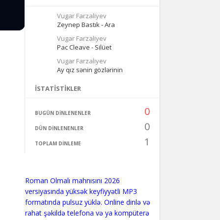
Vugar Farzaliyev
Zeynep Bastık - Ara
Vugar Farzaliyev
Pac Cleave - Silüet
Vugar Farzaliyev
Ay qız sənin gözlərinin
İSTATISTIKLER
0
BUGÜN DINLENENLER
0
DÜN DINLENENLER
1
TOPLAM DINLEME
Roman Olmalı mahnısını 2026
versiyasında yüksək keyfiyyətli MP3
formatında pulsuz yüklə. Online dinlə və
rahat şəkildə telefona və ya kompüterə