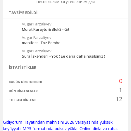
песня является утешением для
TAVSIYE EDILDI
Vugar Farzaliyev
Murat Karaytu & Blok3 - Git
Vugar Farzaliyev
manifest - Toz Pembe
Vugar Farzaliyev
Sura İskəndərli - Yok ( Ee daha daha nasılsınız )
İSTATISTIKLER
0
BUGÜN DINLENENLER
1
DÜN DINLENENLER
12
TOPLAM DINLEME
Gidiyorum Hayatından mahnısını 2026 versiyasında yüksək
keyfiyyətli MP3 formatında pulsuz yüklə. Online dinlə və rahat