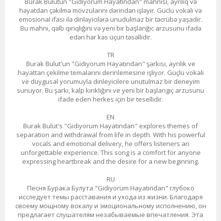
Burak Bulutun "Gidiyorum Hayatından" mahnısı, ayrılıq və
həyatdan çəkilmə mövzularını dərindən işləyir. Güclü vokalı və
emosional ifası ilə dinləyicilərə unudulmaz bir təcrübə yaşadır.
Bu mahnı, qəlb qırıqlığını və yeni bir başlanğıc arzusunu ifadə
edən hər kəs üçün təsəllidir.
TR
Burak Bulut'un "Gidiyorum Hayatından" şarkısı, ayrılık ve
hayattan çekilme temalarını derinlemesine işliyor. Güçlü vokali
ve duygusal yorumuyla dinleyicilere unutulmaz bir deneyim
sunuyor. Bu şarkı, kalp kırıklığını ve yeni bir başlangıç arzusunu
ifade eden herkes için bir tesellidir.
EN
Burak Bulut's "Gidiyorum Hayatından" explores themes of
separation and withdrawal from life in depth. With his powerful
vocals and emotional delivery, he offers listeners an
unforgettable experience. This song is a comfort for anyone
expressing heartbreak and the desire for a new beginning.
RU
Песня Бурака Булута "Gidiyorum Hayatından" глубоко
исследует темы расставания и ухода из жизни. Благодаря
своему мощному вокалу и эмоциональному исполнению, он
предлагает слушателям незабываемые впечатления. Эта