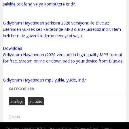
şəkildə telefona və ya kompüterə endir.
Gidiyorum Hayatından şarkısını 2026 versiyonu ile Blue.az
üzerinden yüksek ses kalitesinde MP3 olarak ücretsiz indir. Hem
hızlı hem de güvenli indirme deneyimi yaşa.
Download
Gidiyorum Hayatından (2026 version) in high-quality MP3 format
for free. Stream online or download to your device from Blue.az.
KATEGORILER
#türkçe
# audio
Şikayet
Contact
Legal & DMCA
Privacy Policy
Terms of Use
About