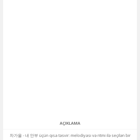
AÇIKLAMA
차가을 - 내 안부 üçün qısa təsvir: melodiyası və ritmi ilə seçilən bir