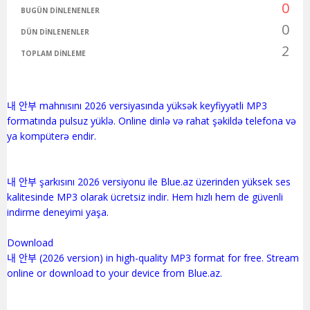
0
BUGÜN DINLENENLER
0
DÜN DINLENENLER
2
TOPLAM DINLEME
내 안부 mahnısını 2026 versiyasında yüksək keyfiyyətli MP3
formatında pulsuz yüklə. Online dinlə və rahat şəkildə telefona və
ya kompüterə endir.
내 안부 şarkısını 2026 versiyonu ile Blue.az üzerinden yüksek ses
kalitesinde MP3 olarak ücretsiz indir. Hem hızlı hem de güvenli
indirme deneyimi yaşa.
Download
내 안부 (2026 version) in high-quality MP3 format for free. Stream
online or download to your device from Blue.az.