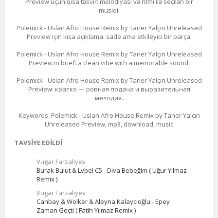
Preview üçün qısa təsvir: melodiyası və ritmi ilə seçilən bir
musiqi.
Polemick - Uslan Afro House Remix by Taner Yalçın Unreleased
Preview için kısa açıklama: sade ama etkileyici bir parça.
Polemick - Uslan Afro House Remix by Taner Yalçın Unreleased
Preview in brief: a clean vibe with a memorable sound.
Polemick - Uslan Afro House Remix by Taner Yalçın Unreleased
Preview: кратко — ровная подача и выразительная
мелодия.
Keywords: Polemick - Uslan Afro House Remix by Taner Yalçın
Unreleased Preview, mp3, download, music
TAVSIYE EDILDI
Vugar Farzaliyev
Burak Bulut & Lvbel C5 - Diva Bebeğim ( Uğur Yılmaz
Remix )
Vugar Farzaliyev
Canbay & Wolker & Aleyna Kalaycıoğlu - Epey
Zaman Geçti ( Fatih Yılmaz Remix )