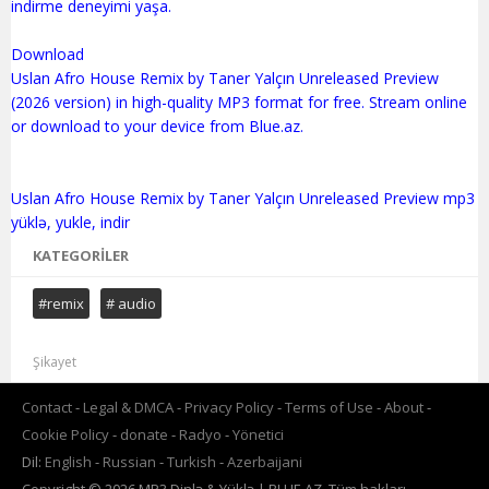
indirme deneyimi yaşa.
Download
Uslan Afro House Remix by Taner Yalçın Unreleased Preview
(2026 version) in high-quality MP3 format for free. Stream online
or download to your device from Blue.az.
Uslan Afro House Remix by Taner Yalçın Unreleased Preview mp3
KATEGORILER
#remix
# audio
Şikayet
Contact
Legal & DMCA
Privacy Policy
Terms of Use
About
Cookie Policy
donate
Radyo
Yönetici
Dil:
English
Russian
Turkish
Azerbaijani
Copyright © 2026 MP3 Dinlə & Yüklə | BLUE.AZ. Tüm hakları