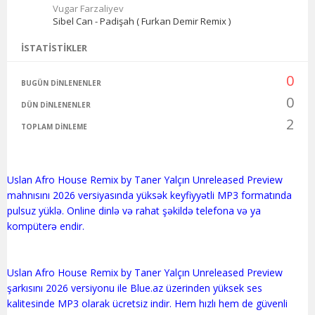
Vugar Farzaliyev
Sibel Can - Padişah ( Furkan Demir Remix )
İSTATISTIKLER
0
BUGÜN DINLENENLER
0
DÜN DINLENENLER
2
TOPLAM DINLEME
Uslan Afro House Remix by Taner Yalçın Unreleased Preview
mahnısını 2026 versiyasında yüksək keyfiyyətli MP3 formatında
pulsuz yüklə. Online dinlə və rahat şəkildə telefona və ya
kompüterə endir.
Uslan Afro House Remix by Taner Yalçın Unreleased Preview
şarkısını 2026 versiyonu ile Blue.az üzerinden yüksek ses
kalitesinde MP3 olarak ücretsiz indir. Hem hızlı hem de güvenli