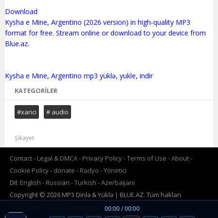
Download
Kysha e Mine, Argentino (2026 version) in high-quality MP3
format for free. Stream online or download to your device from
Blue.az.
KATEGORILER
#xarici
# audio
Şikayet
Contact
Legal & DMCA
Privacy Policy
Terms of Use
About
Cookie Policy
donate
Radyo
Yönetici
Dil:
English
Russian
Turkish
Azerbaijani
Copyright © 2026 MP3 Dinlə & Yüklə | BLUE.AZ. Tüm hakları
saklıdır.Powered by
www.BLUE.az
00:00 / 00:00