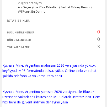
Vugar Farzaliyev
Ah Geçmişime Küle Döndüm ( Ferhat Güneş Remix )
WTFrank En Derine
İSTATISTIKLER
0
BUGÜN DINLENENLER
0
DÜN DINLENENLER
3
TOPLAM DINLEME
Kysha e Mine, Argentino mahnısını 2026 versiyasında yüksək
keyfiyyətli MP3 formatında pulsuz yüklə. Online dinlə və rahat
şəkildə telefona və ya kompüterə endir.
Kysha e Mine, Argentino şarkısını 2026 versiyonu ile Blue.az
üzerinden yüksek ses kalitesinde MP3 olarak ücretsiz indir. Hem
hızlı hem de güvenli indirme deneyimi yaşa.