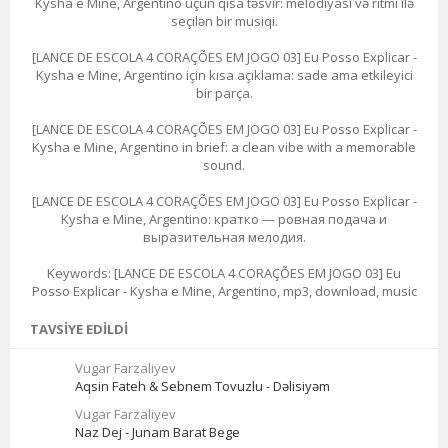
Kysha e Mine, Argentino üçün qısa təsvir: melodiyası və ritmi ilə
seçilən bir musiqi.
[LANCE DE ESCOLA 4 CORAÇÕES EM JOGO 03] Eu Posso Explicar -
Kysha e Mine, Argentino için kısa açıklama: sade ama etkileyici
bir parça.
[LANCE DE ESCOLA 4 CORAÇÕES EM JOGO 03] Eu Posso Explicar -
Kysha e Mine, Argentino in brief: a clean vibe with a memorable
sound.
[LANCE DE ESCOLA 4 CORAÇÕES EM JOGO 03] Eu Posso Explicar -
Kysha e Mine, Argentino: кратко — ровная подача и
выразительная мелодия.
Keywords: [LANCE DE ESCOLA 4 CORAÇÕES EM JOGO 03] Eu
Posso Explicar - Kysha e Mine, Argentino, mp3, download, music
TAVSIYE EDILDI
Vugar Farzaliyev
Aqsin Fateh & Sebnem Tovuzlu - Dəlisiyəm
Vugar Farzaliyev
Naz Dej - Junam Barat Bege