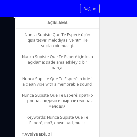
Bağlan
AÇIKLAMA
Nunca Supiste Que Te Esperé üçün
qısa təsvir: melodiyası və ritmi ilə
seçilən bir musiqi.
Nunca Supiste Que Te Esperé için kısa
açıklama: sade ama etkileyici bir
parça.
Nunca Supiste Que Te Esperé in brief:
a clean vibe with a memorable sound.
Nunca Supiste Que Te Esperé: кратко
— ровная подача и выразительная
мелодия.
Keywords: Nunca Supiste Que Te
Esperé, mp3, download, music
TAVSIYE EDILDI