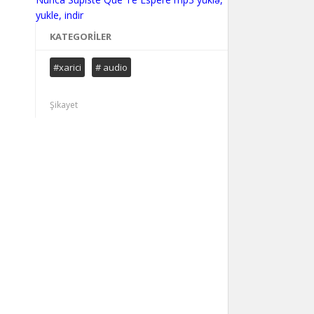
KATEGORILER
#xarici
# audio
Şikayet