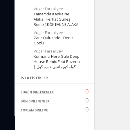
Vugar Farzaliyev
Tamamda Kanka Ne
Alaka ( Ferhat Güneş
Remix ) KÖK$VL NE ALAKA
Vugar Farzaliyev
Zaur Quluzade - Deniz
Gozlu
Vugar Farzaliyev
Kurmanci Here Gule Deep
House Remix Feat Rozerin
| گوله كورمانجي هه‌ره‌ گول
İSTATISTIKLER
0
BUGÜN DINLENENLER
0
DÜN DINLENENLER
0
TOPLAM DINLEME