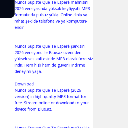
Nunca Supiste Que Te Esperé mahnısını
2026 versiyasında yüksək keyfiyyətli MP3
formatında pulsuz yüklə. Online dinlə və
rahat şəkildə telefona və ya kompüterə
endir.
Nunca Supiste Que Te Esperé şarkısını
2026 versiyonu ile Blue.az üzerinden
yüksek ses kalitesinde MP3 olarak ücretsiz
indir. Hem hızlı hem de güvenli indirme
deneyimi yaşa.
Download
Nunca Supiste Que Te Esperé (2026
version) in high-quality MP3 format for
free. Stream online or download to your
device from Blue.az.
Nunca Supiste Que Te Esperé mp3 yüklə,