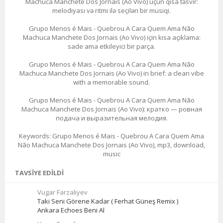
Machuca Manchete Dos Jornais (Ao Vivo) üçün qısa təsvir:
melodiyası və ritmi ilə seçilən bir musiqi.
Grupo Menos é Mais - Quebrou A Cara Quem Ama Não
Machuca Manchete Dos Jornais (Ao Vivo) için kısa açıklama:
sade ama etkileyici bir parça.
Grupo Menos é Mais - Quebrou A Cara Quem Ama Não
Machuca Manchete Dos Jornais (Ao Vivo) in brief: a clean vibe
with a memorable sound.
Grupo Menos é Mais - Quebrou A Cara Quem Ama Não
Machuca Manchete Dos Jornais (Ao Vivo): кратко — ровная
подача и выразительная мелодия.
Keywords: Grupo Menos é Mais - Quebrou A Cara Quem Ama
Não Machuca Manchete Dos Jornais (Ao Vivo), mp3, download,
music
TAVSIYE EDILDI
Vugar Farzaliyev
Taki Seni Görene Kadar ( Ferhat Güneş Remix )
Ankara Echoes Beni Al