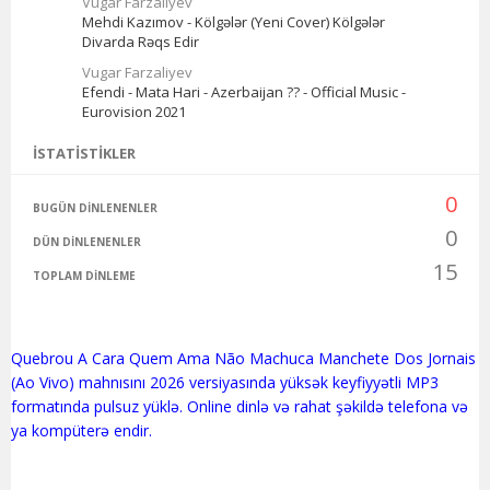
Vugar Farzaliyev
Mehdi Kazımov - Kölgələr (Yeni Cover) Kölgələr
Divarda Rəqs Edir
Vugar Farzaliyev
Efendi - Mata Hari - Azerbaijan ?? - Official Music -
Eurovision 2021
İSTATISTIKLER
0
BUGÜN DINLENENLER
0
DÜN DINLENENLER
15
TOPLAM DINLEME
Quebrou A Cara Quem Ama Não Machuca Manchete Dos Jornais
(Ao Vivo) mahnısını 2026 versiyasında yüksək keyfiyyətli MP3
formatında pulsuz yüklə. Online dinlə və rahat şəkildə telefona və
ya kompüterə endir.