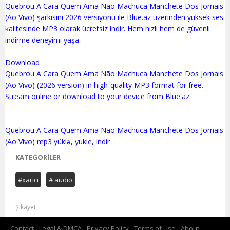
Quebrou A Cara Quem Ama Não Machuca Manchete Dos Jornais
(Ao Vivo) şarkısını 2026 versiyonu ile Blue.az üzerinden yüksek ses
kalitesinde MP3 olarak ücretsiz indir. Hem hızlı hem de güvenli
indirme deneyimi yaşa.
Download
Quebrou A Cara Quem Ama Não Machuca Manchete Dos Jornais
(Ao Vivo) (2026 version) in high-quality MP3 format for free.
Stream online or download to your device from Blue.az.
Quebrou A Cara Quem Ama Não Machuca Manchete Dos Jornais
KATEGORILER
#xarici
# audio
Şikayet
Contact
Legal & DMCA
Privacy Policy
Terms of Use
About