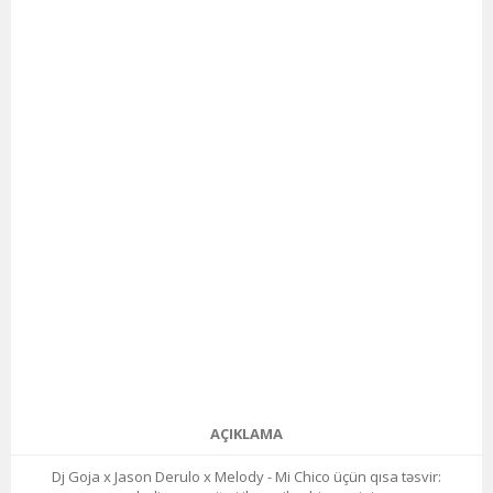
AÇIKLAMA
Dj Goja x Jason Derulo x Melody - Mi Chico üçün qısa təsvir: