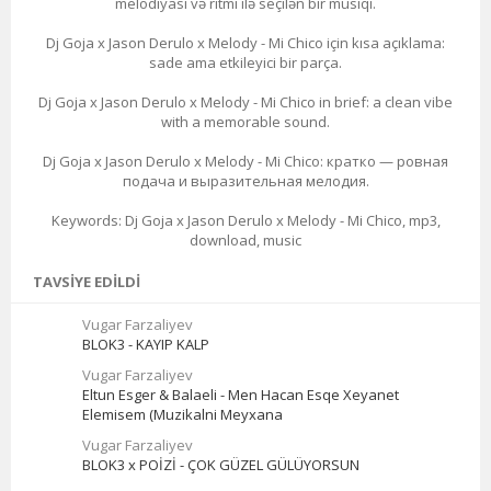
melodiyası və ritmi ilə seçilən bir musiqi.
Dj Goja x Jason Derulo x Melody - Mi Chico için kısa açıklama:
sade ama etkileyici bir parça.
Dj Goja x Jason Derulo x Melody - Mi Chico in brief: a clean vibe
with a memorable sound.
Dj Goja x Jason Derulo x Melody - Mi Chico: кратко — ровная
подача и выразительная мелодия.
Keywords: Dj Goja x Jason Derulo x Melody - Mi Chico, mp3,
download, music
TAVSIYE EDILDI
Vugar Farzaliyev
BLOK3 - KAYIP KALP
Vugar Farzaliyev
Eltun Esger & Balaeli - Men Hacan Esqe Xeyanet
Elemisem (Muzikalni Meyxana
Vugar Farzaliyev
BLOK3 x POİZİ - ÇOK GÜZEL GÜLÜYORSUN