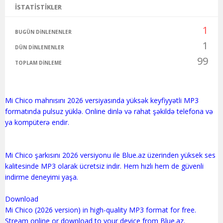
İSTATISTIKLER
1
BUGÜN DINLENENLER
1
DÜN DINLENENLER
99
TOPLAM DINLEME
Mi Chico mahnısını 2026 versiyasında yüksək keyfiyyətli MP3
formatında pulsuz yüklə. Online dinlə və rahat şəkildə telefona və
ya kompüterə endir.
Mi Chico şarkısını 2026 versiyonu ile Blue.az üzerinden yüksek ses
kalitesinde MP3 olarak ücretsiz indir. Hem hızlı hem de güvenli
indirme deneyimi yaşa.
Download
Mi Chico (2026 version) in high-quality MP3 format for free.
Stream online or download to your device from Blue.az.