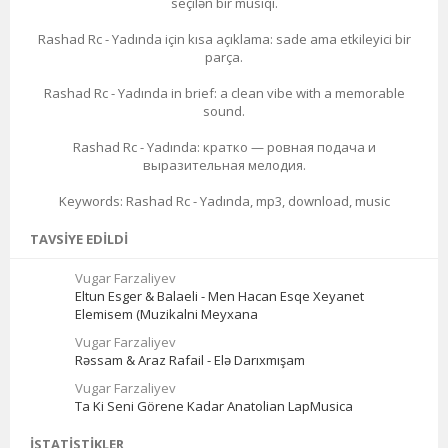
seçilən bir musiqi.
Rashad Rc - Yadında için kısa açıklama: sade ama etkileyici bir
parça.
Rashad Rc - Yadında in brief: a clean vibe with a memorable
sound.
Rashad Rc - Yadında: кратко — ровная подача и
выразительная мелодия.
Keywords: Rashad Rc - Yadında, mp3, download, music
TAVSIYE EDILDI
Vugar Farzaliyev
Eltun Esger & Balaeli - Men Hacan Esqe Xeyanet
Elemisem (Muzikalni Meyxana
Vugar Farzaliyev
Rəssam & Araz Rafail - Elə Darıxmışam
Vugar Farzaliyev
Ta Ki Seni Görene Kadar Anatolian LapMusica
İSTATISTIKLER