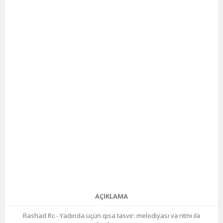
AÇIKLAMA
Rashad Rc - Yadında üçün qısa təsvir: melodiyası və ritmi ilə