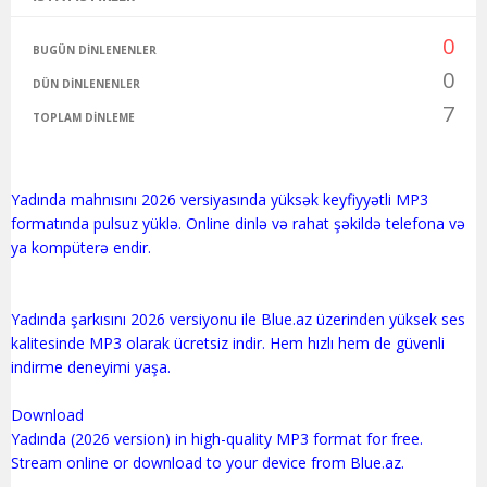
0
BUGÜN DINLENENLER
0
DÜN DINLENENLER
7
TOPLAM DINLEME
Yadında mahnısını 2026 versiyasında yüksək keyfiyyətli MP3
formatında pulsuz yüklə. Online dinlə və rahat şəkildə telefona və
ya kompüterə endir.
Yadında şarkısını 2026 versiyonu ile Blue.az üzerinden yüksek ses
kalitesinde MP3 olarak ücretsiz indir. Hem hızlı hem de güvenli
indirme deneyimi yaşa.
Download
Yadında (2026 version) in high-quality MP3 format for free.
Stream online or download to your device from Blue.az.