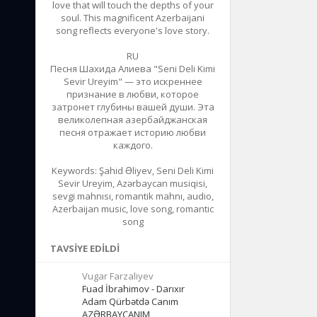
love that will touch the depths of your
soul. This magnificent Azerbaijani
song reflects everyone's love story.
RU
Песня Шахида Алиева "Seni Deli Kimi
Sevir Ureyim" — это искреннее
признание в любви, которое
затронет глубины вашей души. Эта
великолепная азербайджанская
песня отражает историю любви
каждого.
Keywords: Şahid Əliyev, Seni Deli Kimi
Sevir Ureyim, Azərbaycan musiqisi,
sevgi mahnısı, romantik mahnı, audio,
Azerbaijan music, love song, romantic
song
TAVSIYE EDILDI
Vugar Farzaliyev
Fuad İbrahimov - Darıxır
Adam Qürbətdə Canım
AZƏRBAYCANIM