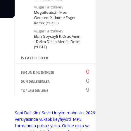
Vugar Farzaliyev
MegaBeatsZ - Men
Gedirem Xidmete Esger
Remix (YUKLE)
Vugar Farzaliyev
Elcin Goycayli ft Oruc Amin
- Delim Delim Menim Delim
(YUKLE)
İSTATISTIKLER
0
BUGÜN DINLENENLER
0
DÜN DINLENENLER
9
TOPLAM DINLEME
Seni Deli Kimi Sevir Ureyim mahnısını 2026
versiyasında yüksək keyfiyyətli MP3
formatında pulsuz yüklə. Online dinlə və