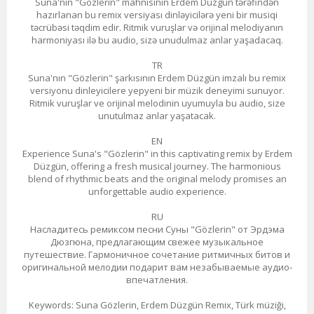
Suna'nın "Gözlerin" mahnısının Erdem Düzgün tərəfindən
hazırlanan bu remix versiyası dinləyicilərə yeni bir musiqi
təcrübəsi təqdim edir. Ritmik vuruşlar və orijinal melodiyanın
harmoniyası ilə bu audio, sizə unudulmaz anlar yaşadacaq.
TR
Suna'nın "Gözlerin" şarkısının Erdem Düzgün imzalı bu remix
versiyonu dinleyicilere yepyeni bir müzik deneyimi sunuyor.
Ritmik vuruşlar ve orijinal melodinin uyumuyla bu audio, size
unutulmaz anlar yaşatacak.
EN
Experience Suna's "Gözlerin" in this captivating remix by Erdem
Düzgün, offering a fresh musical journey. The harmonious
blend of rhythmic beats and the original melody promises an
unforgettable audio experience.
RU
Насладитесь ремиксом песни Суны "Gözlerin" от Эрдэма
Дюзгюна, предлагающим свежее музыкальное
путешествие. Гармоничное сочетание ритмичных битов и
оригинальной мелодии подарит вам незабываемые аудио-
впечатления.
Keywords: Suna Gözlerin, Erdem Düzgün Remix, Türk müziği,