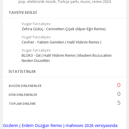
pop, elektronik müzik, Türkçe şarkı, music, remix 2024
TAVSIYE EDILDI
Vugar Farzaliyev
Zehra Gülüç - Cennetten Çiçek (Alper Eğri Remix)
Vugar Farzaliyev
Cevher - Yaktım Gemileri ( Halil Yıldırım Remix )
Vugar Farzaliyev
BLOK3 - Git ( Halil Yıldırım Remix ) Madem Bozucaktın
Neden Düzelttin
İSTATISTIKLER
0
BUGÜN DINLENENLER
0
DÜN DINLENENLER
5
TOPLAM DINLEME
Gözlerin ( Erdem Düzgün Remix ) mahnısını 2026 versiyasında