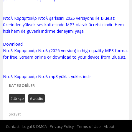
Ντολ Καραμπακίρ Ντολ şarkısını 2026 versiyonu ile Blue.az
üzerinden yüksek ses kalitesinde MP3 olarak ücretsiz indir. Hem
hızlı hem de güvenli indirme deneyimi yaşa.
Download
Ντολ Καραμπακίρ Ντολ (2026 version) in high-quality MP3 format
for free. Stream online or download to your device from Blue.az.
KATEGORILER
#türkçe
# audio
Şikayet
Contact
Legal & DMCA
Privacy Policy
Terms of Use
About