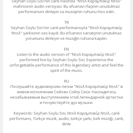
Seyhan Soylu Sisi'nin canlı ifasında "Ντολ Καραμπακίρ Ντολ"
mahnısının audio versiyası. Bu əfsanəvi ifaçının unudulmaz
performansını dinləyin və musiqinin ruhunu hiss edin.
TR
Seyhan Soylu Sisi'nin canlı performansıyla "Ντολ Καραμπακίρ
Ντολ" şarkısının ses kaydı. Bu efsanevi sanatçının unutulmaz
yorumunu dinleyin ve müziğin ruhuna kapılın.
EN
Listen to the audio version of "Ντολ Καραμπακίρ Ντολ"
performed live by Seyhan Soylu Sisi. Experience the
unforgettable performance of this legendary artist and feel the
spirit of the music.
RU
Послушайте аудиоверсию песни "Ντολ Καραμπακίρ Ντολ" в
живом исполнении Сейхан Сойлу Сиси. Насладитесь
незабываемым выступлением этой легендарной артистки
и почувствуйте дух музыки.
Keywords: Seyhan Soylu Sisi, Ντολ Καραμπακίρ Ντολ, canlı
performans, Türkçe müzik, audio, türkçe şarkı, türk müziği, canlı,
dinle