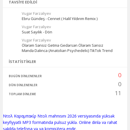
TAVSIYE EDILDI
Vugar Farzaliyev
Ebru Gündeş - Cennet ( Halil Yıldırım Remix )
Vugar Farzaliyev
Suat Sayılık - Dön
Vugar Farzaliyev
Ölərəm Sənsiz Getmə Gedərsən Ölərəm Sənsiz
Məndə Dalınca (Anatolian Psychedelic) TikTok Trend
İSTATISTIKLER
0
BUGÜN DINLENENLER
0
DÜN DINLENENLER
11
TOPLAM DINLEME
Ντολ Καραμπακίρ Ντολ mahnısını 2026 versiyasında yüksək
keyfiyyətli MP3 formatında pulsuz yüklə. Online dinlə və rahat
şəkildə telefona və ya kompüterə endir.