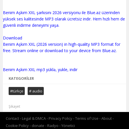
Benim Aşkım XXL şarkısını 2026 versiyonu ile Blue.az üzerinden
yüksek ses kalitesinde MP3 olarak ücretsiz indir. Hem hızlı hem de
güvenli indirme deneyimi yaşa.
Download
Benim Aşkım XXL (2026 version) in high-quality MP3 format for
free. Stream online or download to your device from Blue.az.
KATEGORILER
#türkçe
# audio
Şikayet
Contact
Legal & DMCA
Privacy Policy
Terms of Use
About
Cookie Policy
donate
Radyo
Yönetici