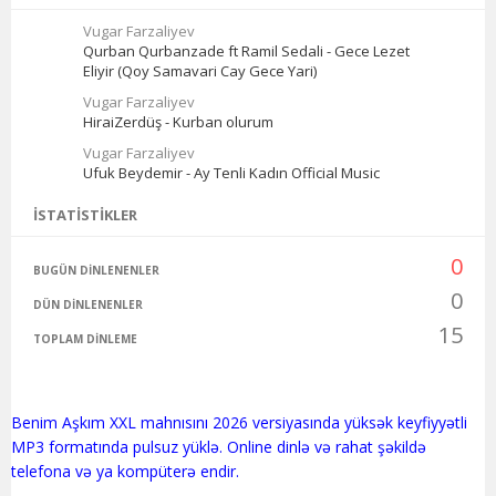
Vugar Farzaliyev
Qurban Qurbanzade ft Ramil Sedali - Gece Lezet
Eliyir (Qoy Samavari Cay Gece Yari)
Vugar Farzaliyev
HiraiZerdüş - Kurban olurum
Vugar Farzaliyev
Ufuk Beydemir - Ay Tenli Kadın Official Music
İSTATISTIKLER
0
BUGÜN DINLENENLER
0
DÜN DINLENENLER
15
TOPLAM DINLEME
Benim Aşkım XXL mahnısını 2026 versiyasında yüksək keyfiyyətli
MP3 formatında pulsuz yüklə. Online dinlə və rahat şəkildə
telefona və ya kompüterə endir.