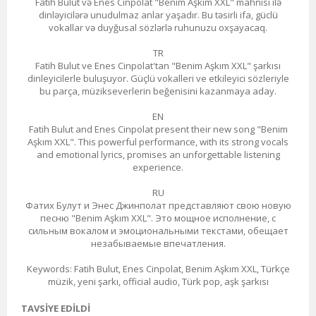
Fatih Bulut və Enes Cinpolat "Benim Aşkım XXL" mahnısı ilə
dinləyicilərə unudulmaz anlar yaşadır. Bu təsirli ifa, güclü
vokallar və duyğusal sözlərlə ruhunuzu oxşayacaq.
TR
Fatih Bulut ve Enes Cinpolat'tan "Benim Aşkım XXL" şarkısı
dinleyicilerle buluşuyor. Güçlü vokalleri ve etkileyici sözleriyle
bu parça, müzikseverlerin beğenisini kazanmaya aday.
EN
Fatih Bulut and Enes Cinpolat present their new song "Benim
Aşkım XXL". This powerful performance, with its strong vocals
and emotional lyrics, promises an unforgettable listening
experience.
RU
Фатих Булут и Энес Джинполат представляют свою новую
песню "Benim Aşkım XXL". Это мощное исполнение, с
сильным вокалом и эмоциональными текстами, обещает
незабываемые впечатления.
Keywords: Fatih Bulut, Enes Cinpolat, Benim Aşkım XXL, Türkçe
müzik, yeni şarkı, official audio, Türk pop, aşk şarkısı
TAVSIYE EDILDI