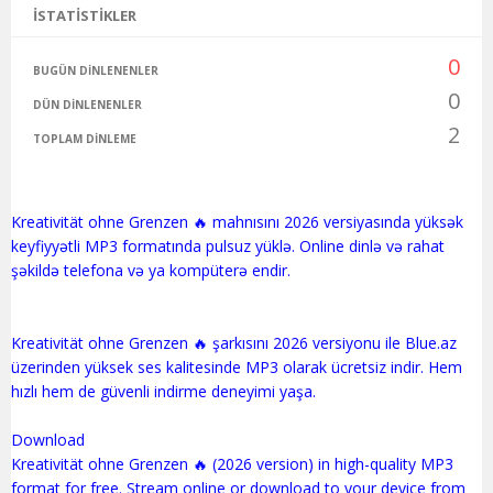
İSTATISTIKLER
0
BUGÜN DINLENENLER
0
DÜN DINLENENLER
2
TOPLAM DINLEME
Kreativität ohne Grenzen 🔥 mahnısını 2026 versiyasında yüksək
keyfiyyətli MP3 formatında pulsuz yüklə. Online dinlə və rahat
şəkildə telefona və ya kompüterə endir.
Kreativität ohne Grenzen 🔥 şarkısını 2026 versiyonu ile Blue.az
üzerinden yüksek ses kalitesinde MP3 olarak ücretsiz indir. Hem
hızlı hem de güvenli indirme deneyimi yaşa.
Download
Kreativität ohne Grenzen 🔥 (2026 version) in high-quality MP3
format for free. Stream online or download to your device from