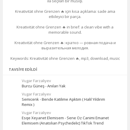
ilə seçilən bir musiqi.
Kreativität ohne Grenzen 🔥 için kısa açıklama: sade ama
etkileyici bir parça.
Kreativität ohne Grenzen 🔥 in brief: a clean vibe with a
memorable sound.
Kreativität ohne Grenzen 🔥: кратко — ровная подача и
выразительная мелодия.
Keywords: Kreativität ohne Grenzen 🔥, mp3, download, music
TAVSIYE EDILDI
Vugar Farzaliyev
Burcu Güneş - Anıları Yak
Vugar Farzaliyev
Semicenk - Bende Katilime Aşıktım ( Halil Yıldırım
Remix )
Vugar Farzaliyev
Esqe Xeyanet Elemisem - Sene Oz Canimi Emanet
Elemisem (Anatolian Psychedelic) TikTok Trend