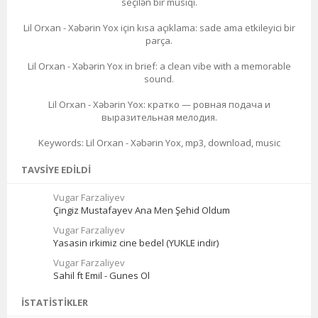
seçilən bir musiqi.
Lil Orxan - Xəbərin Yox için kısa açıklama: sade ama etkileyici bir
parça.
Lil Orxan - Xəbərin Yox in brief: a clean vibe with a memorable
sound.
Lil Orxan - Xəbərin Yox: кратко — ровная подача и
выразительная мелодия.
Keywords: Lil Orxan - Xəbərin Yox, mp3, download, music
TAVSIYE EDILDI
Vugar Farzaliyev
Çingiz Mustafayev Ana Men Şehid Oldum
Vugar Farzaliyev
Yasasin irkimiz cine bedel (YUKLE indir)
Vugar Farzaliyev
Sahil ft Emil - Gunes Ol
İSTATISTIKLER