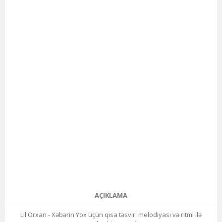
AÇIKLAMA
Lil Orxan - Xəbərin Yox üçün qısa təsvir: melodiyası və ritmi ilə