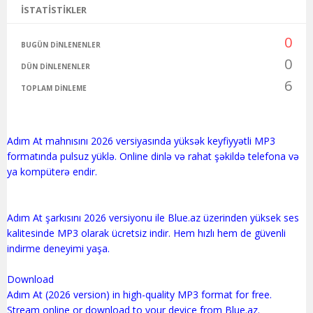
İSTATISTIKLER
0
BUGÜN DINLENENLER
0
DÜN DINLENENLER
6
TOPLAM DINLEME
Adım At mahnısını 2026 versiyasında yüksək keyfiyyətli MP3
formatında pulsuz yüklə. Online dinlə və rahat şəkildə telefona və
ya kompüterə endir.
Adım At şarkısını 2026 versiyonu ile Blue.az üzerinden yüksek ses
kalitesinde MP3 olarak ücretsiz indir. Hem hızlı hem de güvenli
indirme deneyimi yaşa.
Download
Adım At (2026 version) in high-quality MP3 format for free.
Stream online or download to your device from Blue.az.