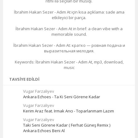
ritmi ilə seçilən bir musiqi.
İbrahim Hakan Sezer - Adım At için kısa açıklama: sade ama
etkileyici bir parça.
İbrahim Hakan Sezer - Adım At in brief: a clean vibe with a
memorable sound.
İbrahim Hakan Sezer - Adım At: кратко — ровная подача и
выразительная мелодия.
Keywords: İbrahim Hakan Sezer - Adım At, mp3, download,
music
TAVSIYE EDILDI
Vugar Farzaliyev
Ankara Echoes - Ta Ki Seni Görene Kadar
Vugar Farzaliyev
Kerim Araz feat. Irmak Arıcı - Toparlanmam Lazım
Vugar Farzaliyev
Taki Seni Görene Kadar ( Ferhat Güneş Remix )
Ankara Echoes Beni Al