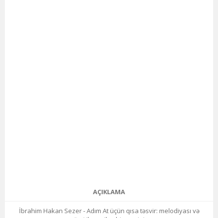
AÇIKLAMA
İbrahim Hakan Sezer - Adım At üçün qısa təsvir: melodiyası və