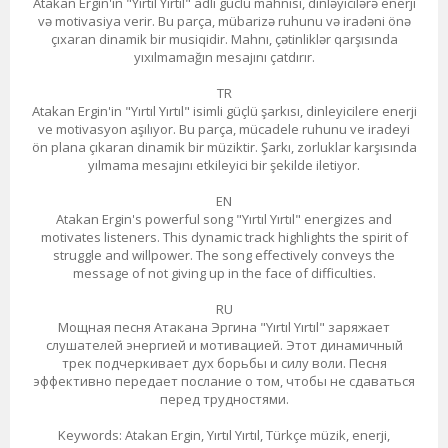
Atakan Ergin'in "Yırtıl Yırtıl" adlı güclü mahnısı, dinləyicilərə enerji
və motivasiya verir. Bu parça, mübarizə ruhunu və iradəni önə
çıxaran dinamik bir musiqidir. Mahnı, çətinliklər qarşısında
yıxılmamağın mesajını çatdırır.
TR
Atakan Ergin'in "Yırtıl Yırtıl" isimli güçlü şarkısı, dinleyicilere enerji
ve motivasyon aşılıyor. Bu parça, mücadele ruhunu ve iradeyi
ön plana çıkaran dinamik bir müziktir. Şarkı, zorluklar karşısında
yılmama mesajını etkileyici bir şekilde iletiyor.
EN
Atakan Ergin's powerful song "Yırtıl Yırtıl" energizes and
motivates listeners. This dynamic track highlights the spirit of
struggle and willpower. The song effectively conveys the
message of not giving up in the face of difficulties.
RU
Мощная песня Атакана Эргина "Yırtıl Yırtıl" заряжает
слушателей энергией и мотивацией. Этот динамичный
трек подчеркивает дух борьбы и силу воли. Песня
эффективно передает послание о том, чтобы не сдаваться
перед трудностями.
Keywords: Atakan Ergin, Yırtıl Yırtıl, Türkçe müzik, enerji,