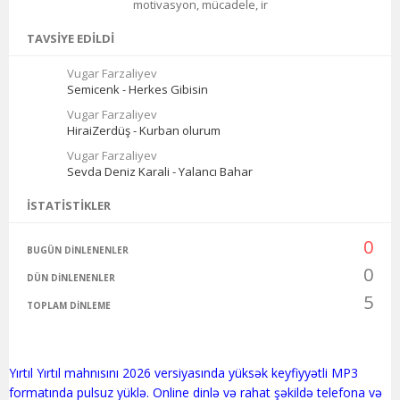
motivasyon, mücadele, ir
TAVSIYE EDILDI
Vugar Farzaliyev
Semicenk - Herkes Gibisin
Vugar Farzaliyev
HiraiZerdüş - Kurban olurum
Vugar Farzaliyev
Sevda Deniz Karali - Yalancı Bahar
İSTATISTIKLER
0
BUGÜN DINLENENLER
0
DÜN DINLENENLER
5
TOPLAM DINLEME
Yırtıl Yırtıl mahnısını 2026 versiyasında yüksək keyfiyyətli MP3
formatında pulsuz yüklə. Online dinlə və rahat şəkildə telefona və