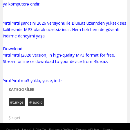
ya kompüterə endir.
Yırtıl Yırtıl şarkısını 2026 versiyonu ile Blue.az üzerinden yüksek ses
kalitesinde MP3 olarak ücretsiz indir. Hem hızlı hem de güvenli
indirme deneyimi yaşa.
Download
Yırtıl Yırtıl (2026 version) in high-quality MP3 format for free.
Stream online or download to your device from Blue.az.
KATEGORILER
#türkçe
# audio
Şikayet
Contact
Legal & DMCA
Privacy Policy
Terms of Use
About