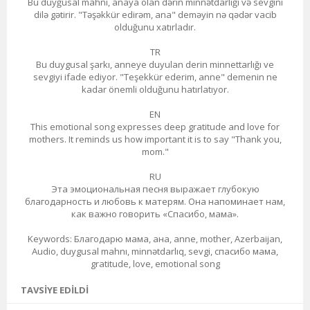
Bu duyğusal mahnı, anaya olan dərin minnətdarlığı və sevgini
dilə gətirir. "Təşəkkür edirəm, ana" deməyin nə qədər vacib
olduğunu xatırladır.
TR
Bu duygusal şarkı, anneye duyulan derin minnettarlığı ve
sevgiyi ifade ediyor. "Teşekkür ederim, anne" demenin ne
kadar önemli olduğunu hatırlatıyor.
EN
This emotional song expresses deep gratitude and love for
mothers. It reminds us how important it is to say "Thank you,
mom."
RU
Эта эмоциональная песня выражает глубокую
благодарность и любовь к матерям. Она напоминает нам,
как важно говорить «Спасибо, мама».
Keywords: Благодарю мама, ана, anne, mother, Azerbaijan,
Audio, duygusal mahnı, minnətdarlıq, sevgi, спасибо мама,
gratitude, love, emotional song
TAVSIYE EDILDI