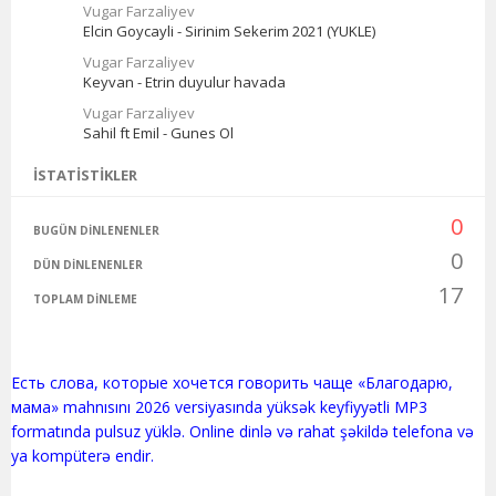
Vugar Farzaliyev
Elcin Goycayli - Sirinim Sekerim 2021 (YUKLE)
Vugar Farzaliyev
Keyvan - Etrin duyulur havada
Vugar Farzaliyev
Sahil ft Emil - Gunes Ol
İSTATISTIKLER
0
BUGÜN DINLENENLER
0
DÜN DINLENENLER
17
TOPLAM DINLEME
Есть слова, которые хочется говорить чаще «Благодарю,
мама» mahnısını 2026 versiyasında yüksək keyfiyyətli MP3
formatında pulsuz yüklə. Online dinlə və rahat şəkildə telefona və
ya kompüterə endir.