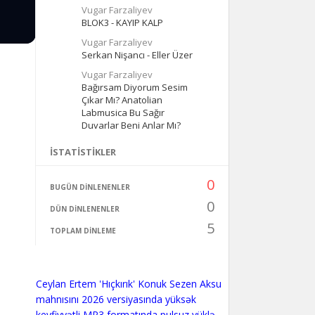
Vugar Farzaliyev
BLOK3 - KAYIP KALP
Vugar Farzaliyev
Serkan Nişancı - Eller Üzer
Vugar Farzaliyev
Bağırsam Diyorum Sesim
Çıkar Mı? Anatolian
Labmusica Bu Sağır
Duvarlar Beni Anlar Mı?
İSTATISTIKLER
0
BUGÜN DINLENENLER
0
DÜN DINLENENLER
5
TOPLAM DINLEME
Ceylan Ertem 'Hıçkırık' Konuk Sezen Aksu
mahnısını 2026 versiyasında yüksək
keyfiyyətli MP3 formatında pulsuz yüklə.