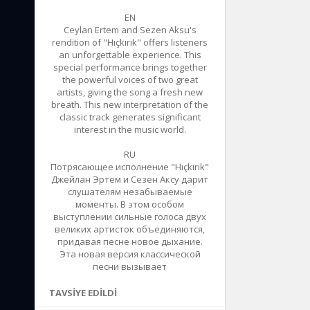
EN
Ceylan Ertem and Sezen Aksu's
rendition of "Hıçkırık" offers listeners
an unforgettable experience. This
special performance brings together
the powerful voices of two great
artists, giving the song a fresh new
breath. This new interpretation of the
classic track generates significant
interest in the music world.
RU
Потрясающее исполнение "Hıçkırık"
Джейлан Эртем и Сезен Аксу дарит
слушателям незабываемые
моменты. В этом особом
выступлении сильные голоса двух
великих артисток объединяются,
придавая песне новое дыхание.
Эта новая версия классической
песни вызывает
TAVSIYE EDILDI