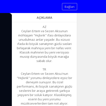
Bağlan
AÇIKLAMA
AZ
Ceylan Ertem və Sezen Aksunun
möhtəşəm "Hıçkırık" ifası dinləyicilərə
unudulmaz anlar yaşadır. Bu xüsusi
ifada iki böyük sənətçinin güclü səsləri
birləşərək mahnıya yeni bir nəfəs verir.
Klassik mahnının bu yeni versiyası
musiqi dünyasında böyük marağa
səbəb olur.
TR
Ceylan Ertem ve Sezen Aksu'nun
"Hıçkırık" yorumu dinleyicilere eşsiz bir
deneyim sunuyor. Bu özel
performans, iki büyük sanatçının güçlü
seslerini bir araya getirerek şarkıya
yepyeni bir soluk katıyor. Klasikleşmiş
eserin bu yeni yorumu
müzikseverlerden tam not alıyor.