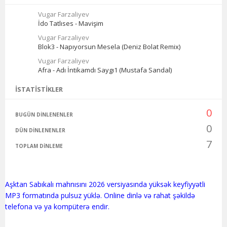
Vugar Farzaliyev
İdo Tatlıses - Mavişim
Vugar Farzaliyev
Blok3 - Napıyorsun Mesela (Deniz Bolat Remix)
Vugar Farzaliyev
Afra - Adı İntikamdı Saygı1 (Mustafa Sandal)
İSTATISTIKLER
0
BUGÜN DINLENENLER
0
DÜN DINLENENLER
7
TOPLAM DINLEME
Aşktan Sabıkalı mahnısını 2026 versiyasında yüksək keyfiyyətli
MP3 formatında pulsuz yüklə. Online dinlə və rahat şəkildə
telefona və ya kompüterə endir.