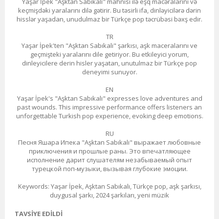
Yaşar İpek "Aşktan Sabıkalı" mahnısı ilə eşq macəralarını və
keçmişdəki yaralarını dilə gətirir. Bu təsirli ifa, dinləyicilərə dərin
hisslər yaşadan, unudulmaz bir Türkçe pop təcrübəsi bəxş edir.
TR
Yaşar İpek'ten "Aşktan Sabıkalı" şarkısı, aşk maceralarını ve
geçmişteki yaralarını dile getiriyor. Bu etkileyici yorum,
dinleyicilere derin hisler yaşatan, unutulmaz bir Türkçe pop
deneyimi sunuyor.
EN
Yaşar İpek's "Aşktan Sabıkalı" expresses love adventures and
past wounds. This impressive performance offers listeners an
unforgettable Turkish pop experience, evoking deep emotions.
RU
Песня Яшара Ипека "Aşktan Sabıkalı" выражает любовные
приключения и прошлые раны. Это впечатляющее
исполнение дарит слушателям незабываемый опыт
турецкой поп-музыки, вызывая глубокие эмоции.
Keywords: Yaşar İpek, Aşktan Sabıkalı, Türkçe pop, aşk şarkısı,
duygusal şarkı, 2024 şarkıları, yeni müzik
TAVSIYE EDILDI