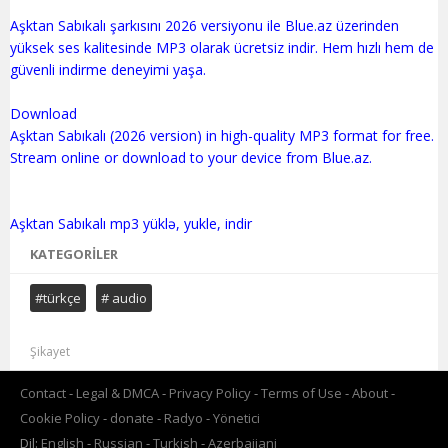
Aşktan Sabıkalı şarkısını 2026 versiyonu ile Blue.az üzerinden
yüksek ses kalitesinde MP3 olarak ücretsiz indir. Hem hızlı hem de
güvenli indirme deneyimi yaşa.
Download
Aşktan Sabıkalı (2026 version) in high-quality MP3 format for free.
Stream online or download to your device from Blue.az.
KATEGORILER
#türkçe
# audio
Şikayet
Contact
Legal & DMCA
Privacy Policy
Terms of Use
About
Cookie Policy
donate
Radyo
Yönetici
Dil:
English
Russian
Turkish
Azerbaijani