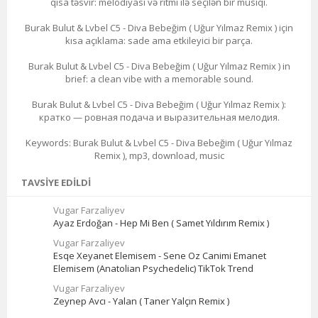
qısa təsvir: melodiyası və ritmi ilə seçilən bir musiqi.
Burak Bulut & Lvbel C5 - Diva Bebeğim ( Uğur Yılmaz Remix ) için
kısa açıklama: sade ama etkileyici bir parça.
Burak Bulut & Lvbel C5 - Diva Bebeğim ( Uğur Yılmaz Remix ) in
brief: a clean vibe with a memorable sound.
Burak Bulut & Lvbel C5 - Diva Bebeğim ( Uğur Yılmaz Remix ):
кратко — ровная подача и выразительная мелодия.
Keywords: Burak Bulut & Lvbel C5 - Diva Bebeğim ( Uğur Yılmaz
Remix ), mp3, download, music
TAVSIYE EDILDI
Vugar Farzaliyev
Ayaz Erdoğan - Hep Mi Ben ( Samet Yıldırım Remix )
Vugar Farzaliyev
Esqe Xeyanet Elemisem - Sene Oz Canimi Emanet
Elemisem (Anatolian Psychedelic) TikTok Trend
Vugar Farzaliyev
Zeynep Avcı - Yalan ( Taner Yalçın Remix )