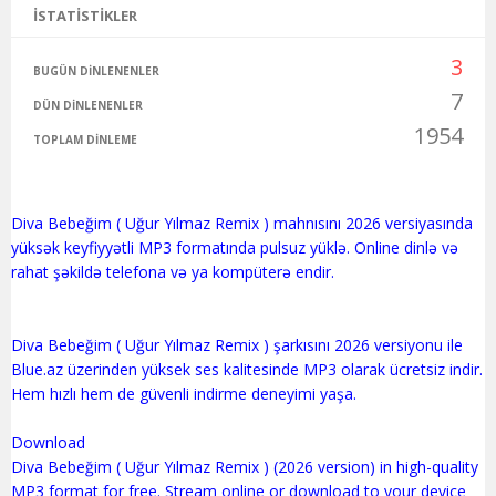
İSTATISTIKLER
3
BUGÜN DINLENENLER
7
DÜN DINLENENLER
1954
TOPLAM DINLEME
Diva Bebeğim ( Uğur Yılmaz Remix ) mahnısını 2026 versiyasında
yüksək keyfiyyətli MP3 formatında pulsuz yüklə. Online dinlə və
rahat şəkildə telefona və ya kompüterə endir.
Diva Bebeğim ( Uğur Yılmaz Remix ) şarkısını 2026 versiyonu ile
Blue.az üzerinden yüksek ses kalitesinde MP3 olarak ücretsiz indir.
Hem hızlı hem de güvenli indirme deneyimi yaşa.
Download
Diva Bebeğim ( Uğur Yılmaz Remix ) (2026 version) in high-quality
MP3 format for free. Stream online or download to your device