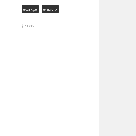
#türkçe
# audio
Şikayet