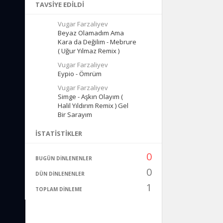
TAVSIYE EDILDI
Vugar Farzaliyev
Beyaz Olamadım Ama
Kara da Değilim - Mebrure
( Uğur Yılmaz Remix )
Vugar Farzaliyev
Eypio - Ömrüm
Vugar Farzaliyev
Simge - Aşkın Olayım (
Halil Yıldırım Remix ) Gel
Bir Sarayım
İSTATISTIKLER
0
BUGÜN DINLENENLER
0
DÜN DINLENENLER
1
TOPLAM DINLEME