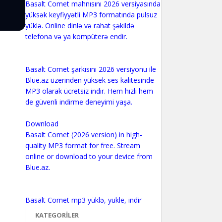
Basalt Comet mahnısını 2026 versiyasında
yüksək keyfiyyətli MP3 formatında pulsuz
yüklə. Online dinlə və rahat şəkildə
telefona və ya kompüterə endir.
Basalt Comet şarkısını 2026 versiyonu ile
Blue.az üzerinden yüksek ses kalitesinde
MP3 olarak ücretsiz indir. Hem hızlı hem
de güvenli indirme deneyimi yaşa.
Download
Basalt Comet (2026 version) in high-
quality MP3 format for free. Stream
online or download to your device from
Blue.az.
KATEGORILER