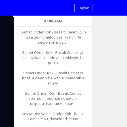
Bağlan
AÇIKLAMA
Samet Önder Kök - Basalt Comet üçün
qısa təsvir: melodiyası və ritmi ilə
seçilən bir musiqi.
Samet Önder Kök - Basalt Comet için
kısa açıklama: sade ama etkileyici bir
parça.
Samet Önder Kök - Basalt Comet in
brief: a clean vibe with a memorable
sound.
Samet Önder Kök - Basalt Comet:
кратко — ровная подача и
выразительная мелодия.
Keywords: Samet Önder Kök - Basalt
Comet, mp3, download, music