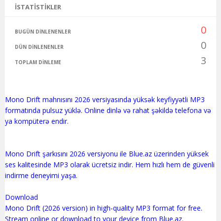
İSTATISTIKLER
0
BUGÜN DINLENENLER
0
DÜN DINLENENLER
3
TOPLAM DINLEME
Mono Drift mahnısını 2026 versiyasında yüksək keyfiyyətli MP3
formatında pulsuz yüklə. Online dinlə və rahat şəkildə telefona və
ya kompüterə endir.
Mono Drift şarkısını 2026 versiyonu ile Blue.az üzerinden yüksek
ses kalitesinde MP3 olarak ücretsiz indir. Hem hızlı hem de güvenli
indirme deneyimi yaşa.
Download
Mono Drift (2026 version) in high-quality MP3 format for free.
Stream online or download to your device from Blue.az.