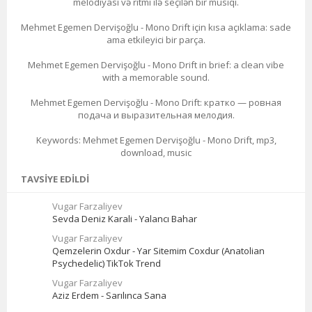
melodiyası və ritmi ilə seçilən bir musiqi.
Mehmet Egemen Dervişoğlu - Mono Drift için kısa açıklama: sade
ama etkileyici bir parça.
Mehmet Egemen Dervişoğlu - Mono Drift in brief: a clean vibe
with a memorable sound.
Mehmet Egemen Dervişoğlu - Mono Drift: кратко — ровная
подача и выразительная мелодия.
Keywords: Mehmet Egemen Dervişoğlu - Mono Drift, mp3,
download, music
TAVSIYE EDILDI
Vugar Farzaliyev
Sevda Deniz Karali - Yalancı Bahar
Vugar Farzaliyev
Qemzelerin Oxdur - Yar Sitemim Coxdur (Anatolian
Psychedelic) TikTok Trend
Vugar Farzaliyev
Aziz Erdem - Sarılınca Sana