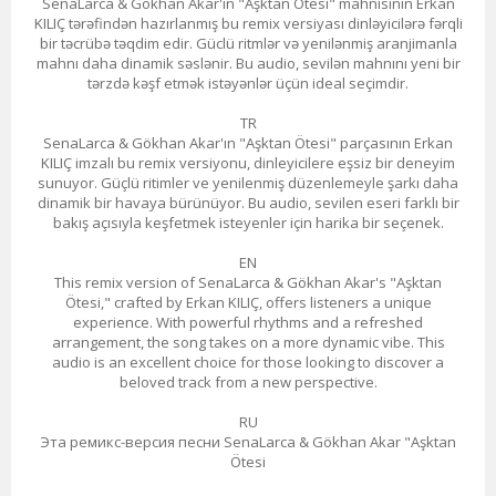
SenaLarca & Gökhan Akar'ın "Aşktan Ötesi" mahnısının Erkan
KILIÇ tərəfindən hazırlanmış bu remix versiyası dinləyicilərə fərqli
bir təcrübə təqdim edir. Güclü ritmlər və yenilənmiş aranjimanla
mahnı daha dinamik səslənir. Bu audio, sevilən mahnını yeni bir
tərzdə kəşf etmək istəyənlər üçün ideal seçimdir.
TR
SenaLarca & Gökhan Akar'ın "Aşktan Ötesi" parçasının Erkan
KILIÇ imzalı bu remix versiyonu, dinleyicilere eşsiz bir deneyim
sunuyor. Güçlü ritimler ve yenilenmiş düzenlemeyle şarkı daha
dinamik bir havaya bürünüyor. Bu audio, sevilen eseri farklı bir
bakış açısıyla keşfetmek isteyenler için harika bir seçenek.
EN
This remix version of SenaLarca & Gökhan Akar's "Aşktan
Ötesi," crafted by Erkan KILIÇ, offers listeners a unique
experience. With powerful rhythms and a refreshed
arrangement, the song takes on a more dynamic vibe. This
audio is an excellent choice for those looking to discover a
beloved track from a new perspective.
RU
Эта ремикс-версия песни SenaLarca & Gökhan Akar "Aşktan
Ötesi