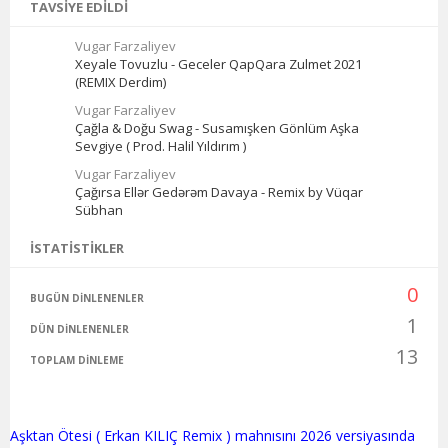
TAVSIYE EDILDI
Vugar Farzaliyev
Xeyale Tovuzlu - Geceler QapQara Zulmet 2021
(REMIX Derdim)
Vugar Farzaliyev
Çağla & Doğu Swag - Susamışken Gönlüm Aşka
Sevgiye ( Prod. Halil Yıldırım )
Vugar Farzaliyev
Çağırsa Ellər Gedərəm Davaya - Remix by Vüqar
Sübhan
İSTATISTIKLER
0
BUGÜN DINLENENLER
1
DÜN DINLENENLER
13
TOPLAM DINLEME
Aşktan Ötesi ( Erkan KILIÇ Remix ) mahnısını 2026 versiyasında