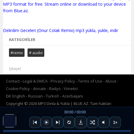
MP3 format for free. Stream online or download to your device
from Blue.az.
KATEGORILER
#remix
# audio
Şikayet
Contact
Legal & DMCA
Privacy Policy
Terms of Use
About
Cookie Policy
donate
Radyo
Yönetici
Dil:
English
Russian
Turkish
Azerbaijani
Copyright © 2026 MP3 Dinlə & Yüklə | BLUE.AZ. Tüm hakları
saklıdır.Powered by
www.BLUE.az
00:00 / 00:00
1×