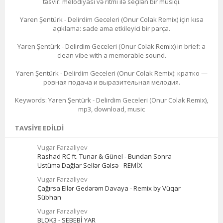
təsvir: melodiyası və ritmi ilə seçilən bir musiqi.
Yaren Şentürk - Delirdim Geceleri (Onur Colak Remix) için kısa
açıklama: sade ama etkileyici bir parça.
Yaren Şentürk - Delirdim Geceleri (Onur Colak Remix) in brief: a
clean vibe with a memorable sound.
Yaren Şentürk - Delirdim Geceleri (Onur Colak Remix): кратко —
ровная подача и выразительная мелодия.
Keywords: Yaren Şentürk - Delirdim Geceleri (Onur Colak Remix),
mp3, download, music
TAVSIYE EDILDI
Vugar Farzaliyev
Rashad RC ft. Tunar & Günel - Bundan Sonra
Üstümə Dağlar Sellər Gəlsə - REMİX
Vugar Farzaliyev
Çağırsa Ellər Gedərəm Davaya - Remix by Vüqar
Sübhan
Vugar Farzaliyev
BLOK3 - SEBEBİ YAR