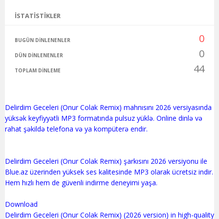
İSTATISTIKLER
0
BUGÜN DINLENENLER
0
DÜN DINLENENLER
44
TOPLAM DINLEME
Delirdim Geceleri (Onur Colak Remix) mahnısını 2026 versiyasında
yüksək keyfiyyətli MP3 formatında pulsuz yüklə. Online dinlə və
rahat şəkildə telefona və ya kompüterə endir.
Delirdim Geceleri (Onur Colak Remix) şarkısını 2026 versiyonu ile
Blue.az üzerinden yüksek ses kalitesinde MP3 olarak ücretsiz indir.
Hem hızlı hem de güvenli indirme deneyimi yaşa.
Download
Delirdim Geceleri (Onur Colak Remix) (2026 version) in high-quality