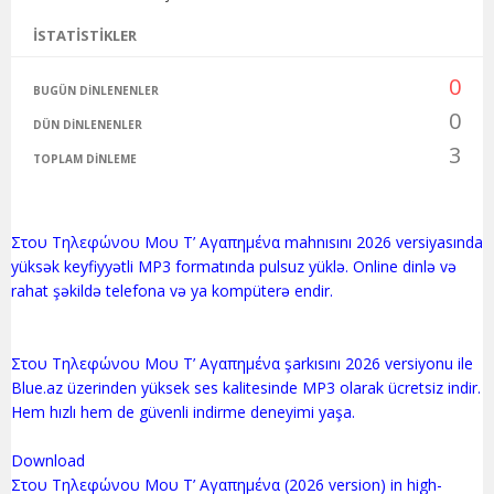
İSTATISTIKLER
0
BUGÜN DINLENENLER
0
DÜN DINLENENLER
3
TOPLAM DINLEME
Στου Τηλεφώνου Μου Τ’ Αγαπημένα mahnısını 2026 versiyasında
yüksək keyfiyyətli MP3 formatında pulsuz yüklə. Online dinlə və
rahat şəkildə telefona və ya kompüterə endir.
Στου Τηλεφώνου Μου Τ’ Αγαπημένα şarkısını 2026 versiyonu ile
Blue.az üzerinden yüksek ses kalitesinde MP3 olarak ücretsiz indir.
Hem hızlı hem de güvenli indirme deneyimi yaşa.
Download
Στου Τηλεφώνου Μου Τ’ Αγαπημένα (2026 version) in high-