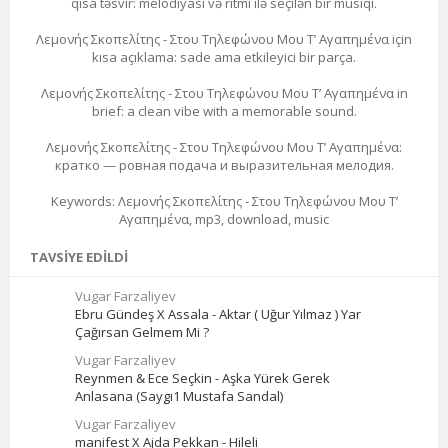
qısa təsvir: melodiyası və ritmi ilə seçilən bir musiqi.
Λεμονής Σκοπελίτης - Στου Τηλεφώνου Μου Τ’ Αγαπημένα için
kısa açıklama: sade ama etkileyici bir parça.
Λεμονής Σκοπελίτης - Στου Τηλεφώνου Μου Τ’ Αγαπημένα in
brief: a clean vibe with a memorable sound.
Λεμονής Σκοπελίτης - Στου Τηλεφώνου Μου Τ’ Αγαπημένα:
кратко — ровная подача и выразительная мелодия.
Keywords: Λεμονής Σκοπελίτης - Στου Τηλεφώνου Μου Τ’
Αγαπημένα, mp3, download, music
TAVSIYE EDILDI
Vugar Farzaliyev
Ebru Gündeş X Assala - Aktar ( Uğur Yılmaz ) Yar
Çağırsan Gelmem Mi ?
Vugar Farzaliyev
Reynmen & Ece Seçkin - Aşka Yürek Gerek
Anlasana (Saygı1 Mustafa Sandal)
Vugar Farzaliyev
manifest X Ajda Pekkan - Hileli