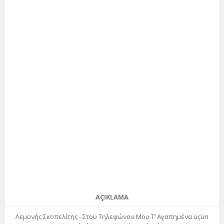
AÇIKLAMA
Λεμονής Σκοπελίτης - Στου Τηλεφώνου Μου Τ’ Αγαπημένα üçün