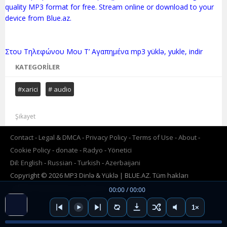
quality MP3 format for free. Stream online or download to your
device from Blue.az.
KATEGORILER
#xarici
# audio
Şikayet
Contact
Legal & DMCA
Privacy Policy
Terms of Use
About
Cookie Policy
donate
Radyo
Yönetici
Dil:
English
Russian
Turkish
Azerbaijani
Copyright © 2026 MP3 Dinlə & Yüklə | BLUE.AZ. Tüm hakları
saklıdır.Powered by
www.BLUE.az
00:00 / 00:00
1×