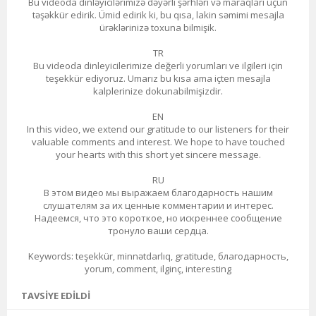
Bu videoda dinləyicilərimizə dəyərli şərhləri və maraqları üçün
təşəkkür edirik. Ümid edirik ki, bu qısa, lakin səmimi mesajla
ürəklərinizə toxuna bilmişik.
TR
Bu videoda dinleyicilerimize değerli yorumları ve ilgileri için
teşekkür ediyoruz. Umarız bu kısa ama içten mesajla
kalplerinize dokunabilmişizdir.
EN
In this video, we extend our gratitude to our listeners for their
valuable comments and interest. We hope to have touched
your hearts with this short yet sincere message.
RU
В этом видео мы выражаем благодарность нашим
слушателям за их ценные комментарии и интерес.
Надеемся, что это короткое, но искреннее сообщение
тронуло ваши сердца.
Keywords: teşekkür, minnətdarlıq, gratitude, благодарность,
yorum, comment, ilginç, interesting
TAVSIYE EDILDI