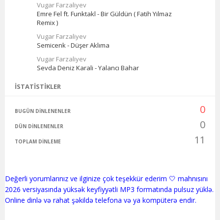
Vugar Farzaliyev
Emre Fel ft. Funktakl - Bir Güldün ( Fatih Yılmaz
Remix )
Vugar Farzaliyev
Semicenk - Düşer Aklıma
Vugar Farzaliyev
Sevda Deniz Karali - Yalancı Bahar
İSTATISTIKLER
0
BUGÜN DINLENENLER
0
DÜN DINLENENLER
11
TOPLAM DINLEME
Değerli yorumlarınız ve ilginize çok teşekkür ederim 🤍 mahnısını
2026 versiyasında yüksək keyfiyyətli MP3 formatında pulsuz yüklə.
Online dinlə və rahat şəkildə telefona və ya kompüterə endir.