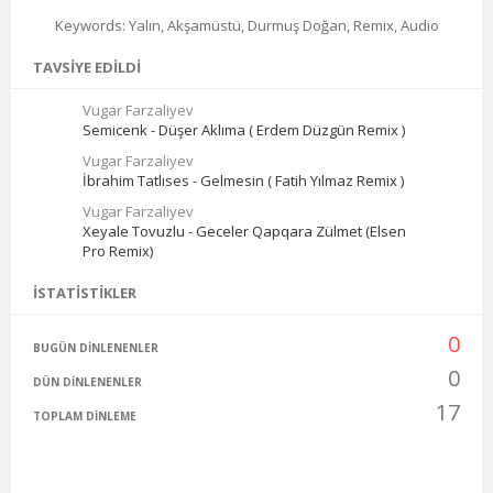
Keywords: Yalın, Akşamüstü, Durmuş Doğan, Remix, Audio
TAVSIYE EDILDI
Vugar Farzaliyev
Semicenk - Düşer Aklıma ( Erdem Düzgün Remix )
Vugar Farzaliyev
İbrahim Tatlıses - Gelmesin ( Fatih Yılmaz Remix )
Vugar Farzaliyev
Xeyale Tovuzlu - Geceler Qapqara Zülmet (Elsen
Pro Remix)
İSTATISTIKLER
0
BUGÜN DINLENENLER
0
DÜN DINLENENLER
17
TOPLAM DINLEME