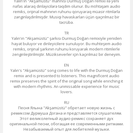
Yalın'ın "Akşamüstü" mahnısı Durmuş Doğan remixi ilə yeni
nəfəs alaraq dinləyicilərə təqdim olunur. Bu möhtəşəm audio
remiks, orijinal mahnının ruhunu qoruyaraq müasir ritmlərlə
zənginləşdirilmişdir. Musiqi həvəskarları üçün qaçırılmaz bir
təcrübə.
TR
Yalın'ın "Akşamüstü" şarkısı Durmuş Doğan remixiyle yeniden
hayat buluyor ve dinleyicilere sunuluyor. Bu muhteşem audio
remiks, orijinal şarkının ruhunu koruyarak modern ritimlerle
zenginleştirilmiştir. Müzikseverler için kaçırılmaz bir deneyim.
EN
Yalın's "Akşamüstü" song comes to life with the Durmuş Doğan
remix and is presented to listeners. This magnificent audio
remix preserves the spirit of the original song while enriching it
with modern rhythms. An unmissable experience for music
lovers.
RU
Песня Ялына "Akşamüstü" обретает новую жизнь с
ремиксом Дурмуша Догана и представляется слушателям.
Этот великолепный аудио-ремикс сохраняет дух
оригинальной песни, обогащая ее современными ритмами.
Незабываемый опыт для любителей музыки.