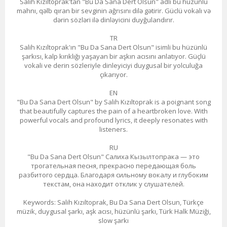
Salih Kızıltoprak'tan "Bu Da Sana Dert Olsun" adlı bu hüzünlü
mahnı, qəlb qıran bir sevginin ağrısını dilə gətirir. Güclü vokalı və
dərin sözləri ilə dinləyicini duyğulandırır.
TR
Salih Kızıltoprak'ın "Bu Da Sana Dert Olsun" isimli bu hüzünlü
şarkısı, kalp kırıklığı yaşayan bir aşkın acısını anlatıyor. Güçlü
vokali ve derin sözleriyle dinleyiciyi duygusal bir yolculuğa
çıkarıyor.
EN
"Bu Da Sana Dert Olsun" by Salih Kızıltoprak is a poignant song
that beautifully captures the pain of a heartbroken love. With
powerful vocals and profound lyrics, it deeply resonates with
listeners.
RU
"Bu Da Sana Dert Olsun" Салиха Кызылтопрака — это
трогательная песня, прекрасно передающая боль
разбитого сердца. Благодаря сильному вокалу и глубоким
текстам, она находит отклик у слушателей.
Keywords: Salih Kızıltoprak, Bu Da Sana Dert Olsun, Türkçe
müzik, duygusal şarkı, aşk acısı, hüzünlü şarkı, Türk Halk Müziği,
slow şarkı