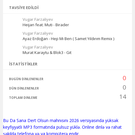
TAVSIYE EDILDI
Vugar Farzaliyev
Heijan feat. Muti - Birader
Vugar Farzaliyev
Ayaz Erdoğan - Hep Mi Ben ( Samet Yıldırım Remix )
Vugar Farzaliyev
Murat Karaytu & Blok3 - Git
İSTATISTIKLER
0
BUGÜN DINLENENLER
0
DÜN DINLENENLER
14
TOPLAM DINLEME
Bu Da Sana Dert Olsun mahnısını 2026 versiyasında yüksək
keyfiyyətli MP3 formatında pulsuz yüklə. Online dinlə və rahat
şəkildə telefona və ya kompüterə endir.