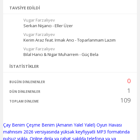
TAVSIYE EDILDI
Vugar Farzaliyev
Serkan Nişancı - Eller Üzer
Vugar Farzaliyev
Kerim Araz feat. Irmak Arıcı - Toparlanmam Lazım
Vugar Farzaliyev
Bilal Hancı & Nigar Muharrem - Güç Bela
İSTATISTIKLER
0
BUGÜN DINLENENLER
1
DÜN DINLENENLER
109
TOPLAM DINLEME
Çay Benim Çeşme Benim (Amanın Yalel Yalel) Oyun Havası
mahnısını 2026 versiyasında yüksək keyfiyyətli MP3 formatında
pulsuz yüklə. Online dinlə və rahat şəkildə telefona və ya