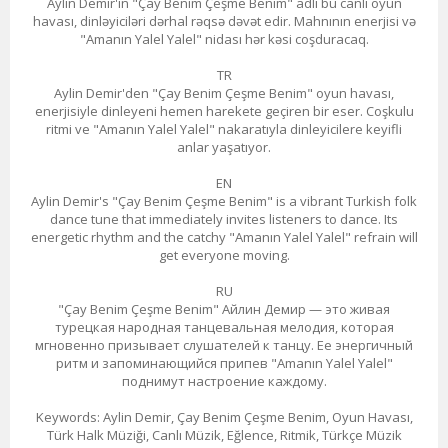
Aylin Demir'in "Çay Benim Çeşme Benim" adlı bu canlı oyun
havası, dinləyiciləri dərhal rəqsə dəvət edir. Mahnının enerjisi və
"Amanın Yalel Yalel" nidası hər kəsi coşduracaq.
TR
Aylin Demir'den "Çay Benim Çeşme Benim" oyun havası,
enerjisiyle dinleyeni hemen harekete geçiren bir eser. Coşkulu
ritmi ve "Amanın Yalel Yalel" nakaratıyla dinleyicilere keyifli
anlar yaşatıyor.
EN
Aylin Demir's "Çay Benim Çeşme Benim" is a vibrant Turkish folk
dance tune that immediately invites listeners to dance. Its
energetic rhythm and the catchy "Amanın Yalel Yalel" refrain will
get everyone moving.
RU
"Çay Benim Çeşme Benim" Айлин Демир — это живая
турецкая народная танцевальная мелодия, которая
мгновенно призывает слушателей к танцу. Ее энергичный
ритм и запоминающийся припев "Amanın Yalel Yalel"
поднимут настроение каждому.
Keywords: Aylin Demir, Çay Benim Çeşme Benim, Oyun Havası,
Türk Halk Müziği, Canlı Müzik, Eğlence, Ritmik, Türkçe Müzik