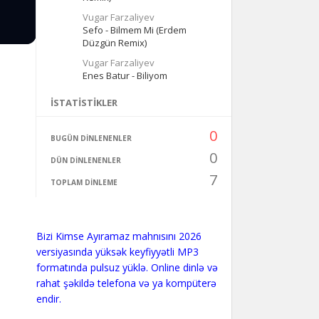
Vugar Farzaliyev
Sefo - Bilmem Mi (Erdem
Düzgün Remix)
Vugar Farzaliyev
Enes Batur - Biliyom
İSTATISTIKLER
0
BUGÜN DINLENENLER
0
DÜN DINLENENLER
7
TOPLAM DINLEME
Bizi Kimse Ayıramaz mahnısını 2026
versiyasında yüksək keyfiyyətli MP3
formatında pulsuz yüklə. Online dinlə və
rahat şəkildə telefona və ya kompüterə
endir.