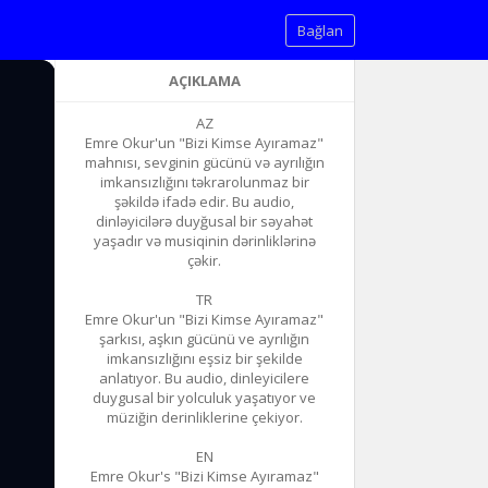
Bağlan
AÇIKLAMA
AZ
Emre Okur'un "Bizi Kimse Ayıramaz"
mahnısı, sevginin gücünü və ayrılığın
imkansızlığını təkrarolunmaz bir
şəkildə ifadə edir. Bu audio,
dinləyicilərə duyğusal bir səyahət
yaşadır və musiqinin dərinliklərinə
çəkir.
TR
Emre Okur'un "Bizi Kimse Ayıramaz"
şarkısı, aşkın gücünü ve ayrılığın
imkansızlığını eşsiz bir şekilde
anlatıyor. Bu audio, dinleyicilere
duygusal bir yolculuk yaşatıyor ve
müziğin derinliklerine çekiyor.
EN
Emre Okur's "Bizi Kimse Ayıramaz"