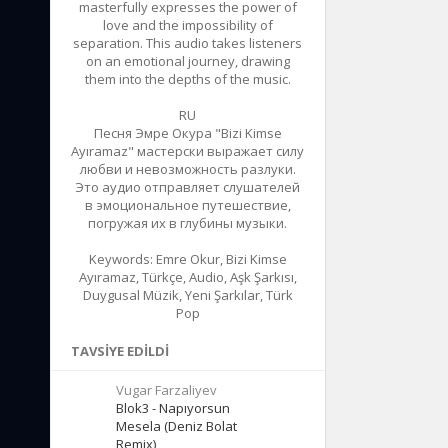
masterfully expresses the power of
love and the impossibility of
separation. This audio takes listeners
on an emotional journey, drawing
them into the depths of the music.
RU
Песня Эмре Окура "Bizi Kimse
Ayıramaz" мастерски выражает силу
любви и невозможность разлуки.
Это аудио отправляет слушателей
в эмоциональное путешествие,
погружая их в глубины музыки.
Keywords: Emre Okur, Bizi Kimse
Ayıramaz, Türkçe, Audio, Aşk Şarkısı,
Duygusal Müzik, Yeni Şarkılar, Türk
Pop
TAVSIYE EDILDI
Vugar Farzaliyev
Blok3 - Napıyorsun
Mesela (Deniz Bolat
Remix)