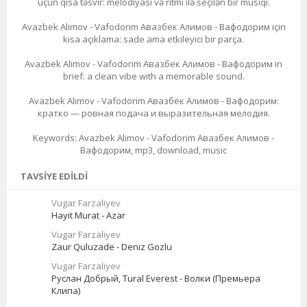
üçün qısa təsvir: melodiyası və ritmi ilə seçilən bir musiqi.
Avazbek Alimov - Vafodorim Авазбек Алимов - Вафодорим için
kısa açıklama: sade ama etkileyici bir parça.
Avazbek Alimov - Vafodorim Авазбек Алимов - Вафодорим in
brief: a clean vibe with a memorable sound.
Avazbek Alimov - Vafodorim Авазбек Алимов - Вафодорим:
кратко — ровная подача и выразительная мелодия.
Keywords: Avazbek Alimov - Vafodorim Авазбек Алимов -
Вафодорим, mp3, download, music
TAVSIYE EDILDI
Vugar Farzaliyev
Hayit Murat - Azar
Vugar Farzaliyev
Zaur Quluzade - Deniz Gozlu
Vugar Farzaliyev
Руслан Добрый, Tural Everest - Волки (Премьера
Клипа)