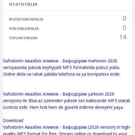
İSTATISTIKLER
0
BUGÜN DINLENENLER
0
DÜN DINLENENLER
14
TOPLAM DINLEME
Vafodorim Авазбек Алимов - Вафодорим mahnısını 2026
versiyasında yüksək keyfiyyətli MP3 formatında pulsuz yüklə.
Online dinlə və rahat şəkildə telefona və ya kompüterə endir.
Vafodorim Авазбек Алимов - Вафодорим şarkısını 2026
versiyonu ile Blue.az üzerinden yüksek ses kalitesinde MP3 olarak
ücretsiz indir. Hem hızlı hem de güvenli indirme deneyimi yaşa.
Download
Vafodorim Авазбек Алимов - Вафодорим (2026 version) in high-
quality MP3 format for free. Stream online or download to your