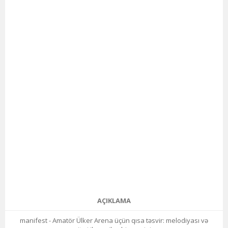
AÇIKLAMA
manifest - Amatör Ülker Arena üçün qısa təsvir: melodiyası və