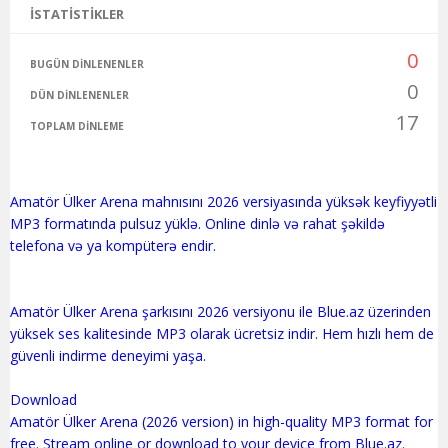
İSTATISTIKLER
0
BUGÜN DINLENENLER
0
DÜN DINLENENLER
17
TOPLAM DINLEME
Amatör Ülker Arena mahnısını 2026 versiyasında yüksək keyfiyyətli
MP3 formatında pulsuz yüklə. Online dinlə və rahat şəkildə
telefona və ya kompüterə endir.
Amatör Ülker Arena şarkısını 2026 versiyonu ile Blue.az üzerinden
yüksek ses kalitesinde MP3 olarak ücretsiz indir. Hem hızlı hem de
güvenli indirme deneyimi yaşa.
Download
Amatör Ülker Arena (2026 version) in high-quality MP3 format for
free. Stream online or download to your device from Blue.az.