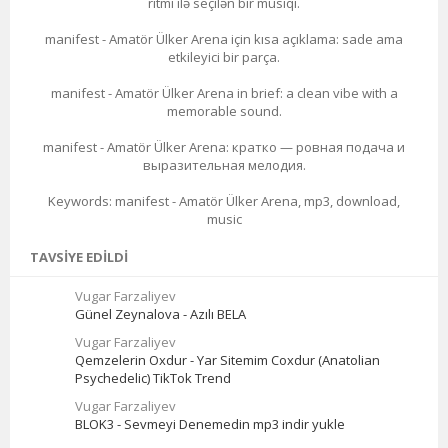
ritmi ilə seçilən bir musiqi.
manifest - Amatör Ülker Arena için kısa açıklama: sade ama
etkileyici bir parça.
manifest - Amatör Ülker Arena in brief: a clean vibe with a
memorable sound.
manifest - Amatör Ülker Arena: кратко — ровная подача и
выразительная мелодия.
Keywords: manifest - Amatör Ülker Arena, mp3, download,
music
TAVSIYE EDILDI
Vugar Farzaliyev
Günel Zeynalova - Azılı BELA
Vugar Farzaliyev
Qemzelerin Oxdur - Yar Sitemim Coxdur (Anatolian
Psychedelic) TikTok Trend
Vugar Farzaliyev
BLOK3 - Sevmeyi Denemedin mp3 indir yukle