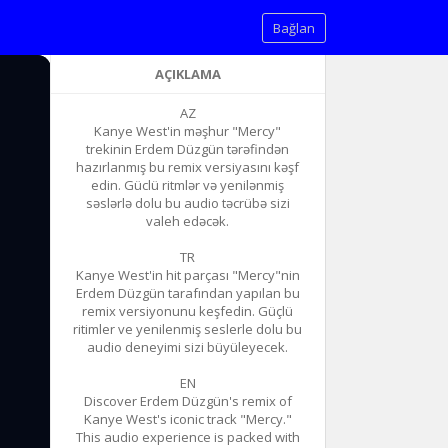
Bağlan
AÇIKLAMA
AZ
Kanye West'in məşhur "Mercy"
trekinin Erdem Düzgün tərəfindən
hazırlanmış bu remix versiyasını kəşf
edin. Güclü ritmlər və yenilənmiş
səslərlə dolu bu audio təcrübə sizi
valeh edəcək.
TR
Kanye West'in hit parçası "Mercy"nin
Erdem Düzgün tarafından yapılan bu
remix versiyonunu keşfedin. Güçlü
ritimler ve yenilenmiş seslerle dolu bu
audio deneyimi sizi büyüleyecek.
EN
Discover Erdem Düzgün's remix of
Kanye West's iconic track "Mercy."
This audio experience is packed with