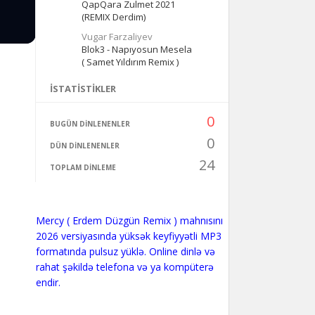
QapQara Zulmet 2021
(REMIX Derdim)
Vugar Farzaliyev
Blok3 - Napıyosun Mesela
( Samet Yıldırım Remix )
İSTATISTIKLER
0
BUGÜN DINLENENLER
0
DÜN DINLENENLER
24
TOPLAM DINLEME
Mercy ( Erdem Düzgün Remix ) mahnısını
2026 versiyasında yüksək keyfiyyətli MP3
formatında pulsuz yüklə. Online dinlə və
rahat şəkildə telefona və ya kompüterə
endir.