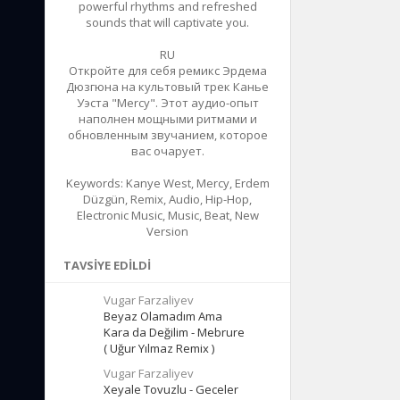
powerful rhythms and refreshed
sounds that will captivate you.
RU
Откройте для себя ремикс Эрдема
Дюзгюна на культовый трек Канье
Уэста "Mercy". Этот аудио-опыт
наполнен мощными ритмами и
обновленным звучанием, которое
вас очарует.
Keywords: Kanye West, Mercy, Erdem
Düzgün, Remix, Audio, Hip-Hop,
Electronic Music, Music, Beat, New
Version
TAVSIYE EDILDI
Vugar Farzaliyev
Beyaz Olamadım Ama
Kara da Değilim - Mebrure
( Uğur Yılmaz Remix )
Vugar Farzaliyev
Xeyale Tovuzlu - Geceler