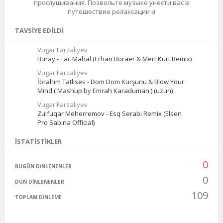
прослушивания. Позвольте музыке унести вас в
путешествие релаксации и
TAVSIYE EDILDI
Vugar Farzaliyev
Buray - Tac Mahal (Erhan Boraer & Mert Kurt Remix)
Vugar Farzaliyev
İbrahim Tatlıses - Dom Dom Kurşunu & Blow Your
Mind ( Mashup by Emrah Karaduman ) (uzun)
Vugar Farzaliyev
Zulfuqar Meherremov - Esq Serabi Remix (Elsen
Pro Sabina Official)
İSTATISTIKLER
0
BUGÜN DINLENENLER
0
DÜN DINLENENLER
109
TOPLAM DINLEME