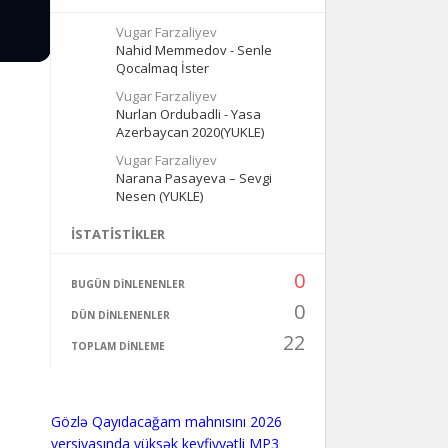
Vugar Farzaliyev
Nahid Memmedov - Senle
Qocalmaq İster
Vugar Farzaliyev
Nurlan Ordubadli - Yasa
Azerbaycan 2020(YUKLE)
Vugar Farzaliyev
Narana Pasayeva – Sevgi
Nesen (YUKLE)
İSTATISTIKLER
0
BUGÜN DINLENENLER
0
DÜN DINLENENLER
22
TOPLAM DINLEME
Gözlə Qayıdacağam mahnısını 2026
versiyasında yüksək keyfiyyətli MP3