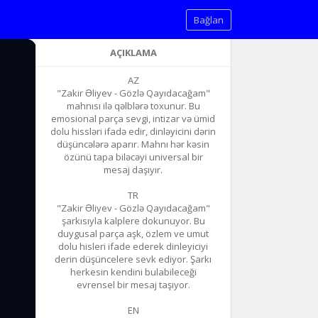
Bağlan
AÇIKLAMA
AZ
"Zakir Əliyev - Gözlə Qayıdacağam"
mahnısı ilə qəlblərə toxunur. Bu
emosional parça sevgi, intizar və ümid
dolu hissləri ifadə edir, dinləyicini dərin
düşüncələrə aparır. Mahnı hər kəsin
özünü tapa biləcəyi universal bir
mesaj daşıyır.
TR
"Zakir Əliyev - Gözlə Qayıdacağam"
şarkısıyla kalplere dokunuyor. Bu
duygusal parça aşk, özlem ve umut
dolu hisleri ifade ederek dinleyiciyi
derin düşüncelere sevk ediyor. Şarkı
herkesin kendini bulabileceği
evrensel bir mesaj taşıyor.
EN