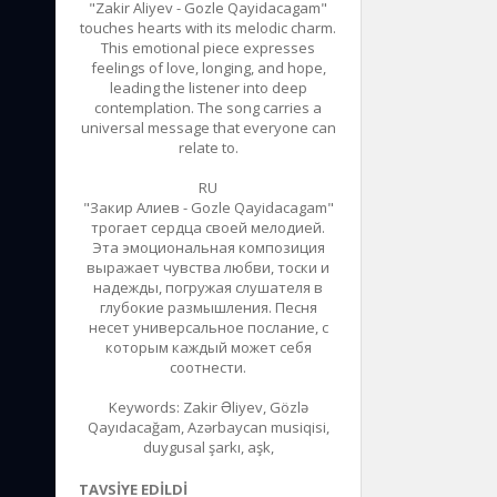
"Zakir Aliyev - Gozle Qayidacagam"
touches hearts with its melodic charm.
This emotional piece expresses
feelings of love, longing, and hope,
leading the listener into deep
contemplation. The song carries a
universal message that everyone can
relate to.
RU
"Закир Алиев - Gozle Qayidacagam"
трогает сердца своей мелодией.
Эта эмоциональная композиция
выражает чувства любви, тоски и
надежды, погружая слушателя в
глубокие размышления. Песня
несет универсальное послание, с
которым каждый может себя
соотнести.
Keywords: Zakir Əliyev, Gözlə
Qayıdacağam, Azərbaycan musiqisi,
duygusal şarkı, aşk,
TAVSIYE EDILDI