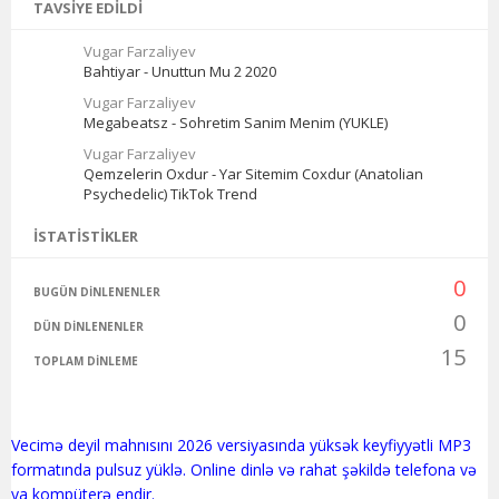
TAVSIYE EDILDI
Vugar Farzaliyev
Bahtiyar - Unuttun Mu 2 2020
Vugar Farzaliyev
Megabeatsz - Sohretim Sanim Menim (YUKLE)
Vugar Farzaliyev
Qemzelerin Oxdur - Yar Sitemim Coxdur (Anatolian
Psychedelic) TikTok Trend
İSTATISTIKLER
0
BUGÜN DINLENENLER
0
DÜN DINLENENLER
15
TOPLAM DINLEME
Vecimə deyil mahnısını 2026 versiyasında yüksək keyfiyyətli MP3
formatında pulsuz yüklə. Online dinlə və rahat şəkildə telefona və
ya kompüterə endir.