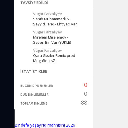
TAVSIYE EDILDI
Vugar Farzaliyev
Sahib Muhammadi &
Seyyid Fariq - Ehtiyaci var
Vugar Farzaliyev
Mirelem Mirelemov -
Seven Biri Var (YUKLE)
Vugar Farzaliyev
Qara Gozler Remix prod
MegaBeatsZ
İSTATISTIKLER
0
BUGÜN DINLENENLER
0
DÜN DINLENENLER
88
TOPLAM DINLEME
Bir dəfə yaşayırıq mahnısını 2026