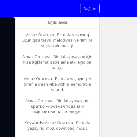
Bağlan
AÇIKLAMA
Almaz Orucova - Bir dəfə yaşayırıq
üçün qısa təsvir: melodiyası və ritmi ilə
seçilən bir musiqi.
Almaz Orucova - Bir dəfə yaşayırıq için
kısa açıklama: sade ama etkileyici bir
parça.
Almaz Orucova - Bir dəfə yaşayırıq in
brief: a clean vibe with a memorable
sound.
Almaz Orucova - Bir dəfə yaşayırıq:
кратко — ровная подача и
выразительная мелодия.
Keywords: Almaz Orucova - Bir dəfə
yaşayırıq, mp3, download, music