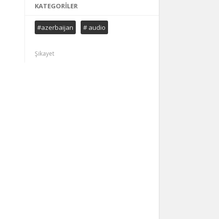
KATEGORILER
#azerbaijan
# audio
Şikayet