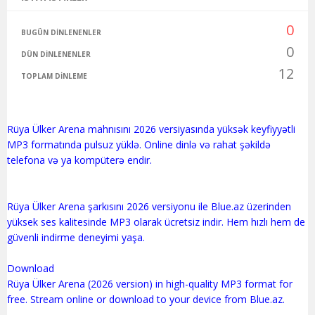
0
BUGÜN DINLENENLER
0
DÜN DINLENENLER
12
TOPLAM DINLEME
Rüya Ülker Arena mahnısını 2026 versiyasında yüksək keyfiyyətli
MP3 formatında pulsuz yüklə. Online dinlə və rahat şəkildə
telefona və ya kompüterə endir.
Rüya Ülker Arena şarkısını 2026 versiyonu ile Blue.az üzerinden
yüksek ses kalitesinde MP3 olarak ücretsiz indir. Hem hızlı hem de
güvenli indirme deneyimi yaşa.
Download
Rüya Ülker Arena (2026 version) in high-quality MP3 format for
free. Stream online or download to your device from Blue.az.