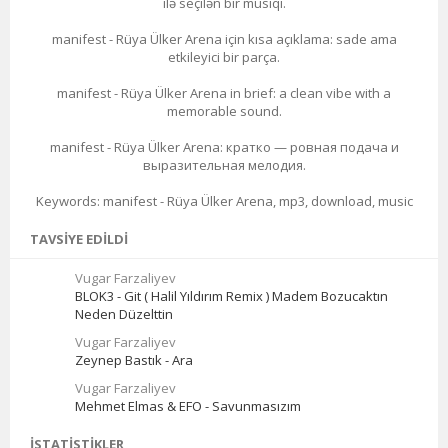
ilə seçilən bir musiqi.
manifest - Rüya Ülker Arena için kısa açıklama: sade ama
etkileyici bir parça.
manifest - Rüya Ülker Arena in brief: a clean vibe with a
memorable sound.
manifest - Rüya Ülker Arena: кратко — ровная подача и
выразительная мелодия.
Keywords: manifest - Rüya Ülker Arena, mp3, download, music
TAVSIYE EDILDI
Vugar Farzaliyev
BLOK3 - Git ( Halil Yıldırım Remix ) Madem Bozucaktın
Neden Düzelttin
Vugar Farzaliyev
Zeynep Bastık - Ara
Vugar Farzaliyev
Mehmet Elmas & EFO - Savunmasızım
İSTATISTIKLER