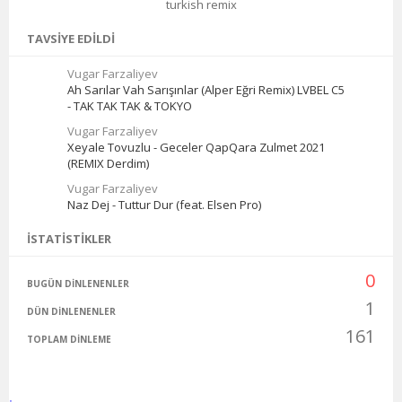
turkish remix
TAVSIYE EDILDI
Vugar Farzaliyev
Ah Sarılar Vah Sarışınlar (Alper Eğri Remix) LVBEL C5
- TAK TAK TAK & TOKYO
Vugar Farzaliyev
Xeyale Tovuzlu - Geceler QapQara Zulmet 2021
(REMIX Derdim)
Vugar Farzaliyev
Naz Dej - Tuttur Dur (feat. Elsen Pro)
İSTATISTIKLER
0
BUGÜN DINLENENLER
1
DÜN DINLENENLER
161
TOPLAM DINLEME