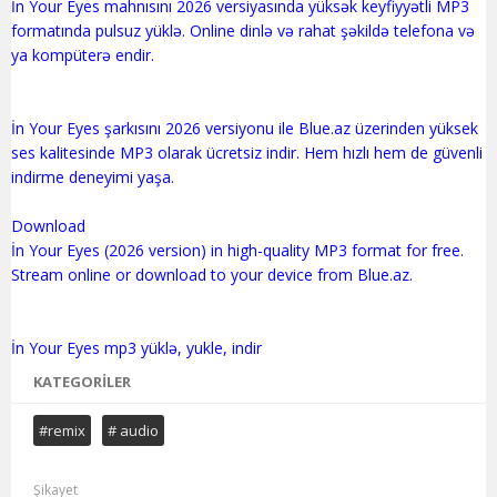
İn Your Eyes mahnısını 2026 versiyasında yüksək keyfiyyətli MP3
formatında pulsuz yüklə. Online dinlə və rahat şəkildə telefona və
ya kompüterə endir.
İn Your Eyes şarkısını 2026 versiyonu ile Blue.az üzerinden yüksek
ses kalitesinde MP3 olarak ücretsiz indir. Hem hızlı hem de güvenli
indirme deneyimi yaşa.
Download
İn Your Eyes (2026 version) in high-quality MP3 format for free.
Stream online or download to your device from Blue.az.
KATEGORILER
#remix
# audio
Şikayet