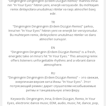
"Dingiringirin Dingiringirin (Erdem Düzgün Remix)" mahnısı Inna-
nın "In Your Eyes" hitinin yeni, enerjili versiyasıdır. Bu möhtəşəm
remix dinləyicilərə unudulmaz ritmlər və rəqs atmosferi bəxş
edir.
TR
"Dingiringirin Dingiringirin (Erdem Düzgün Remix)" şarkısı,
Inna'nın "In Your Eyes" hitinin yeni ve enerjik bir versiyonudur.
Bu muhteşem remix, dinleyicilere unutulmaz ritimler ve dans
atmosferi sunuyor.
EN
"Dingiringirin Dingiringirin (Erdem Düzgün Remix)" is a fresh,
energetic take on Inna's hit "In Your Eyes." This amazing remix
offers listeners unforgettable rhythms and a vibrant dance
atmosphere.
RU
"Dingiringirin Dingiringirin (Erdem Düzgün Remix)" – это свежая,
энергичная версия хита Инны "In Your Eyes". Этот
потрясающий ремикс дарит слушателям незабываемые
ритмы и танцевальную атмосферу.
Keywords: Dingiringirin, Inna, Erdem Düzgün, Remix, In Your
Eyes, electronic dance music, EDM, audio, music, hit, dance, pop,