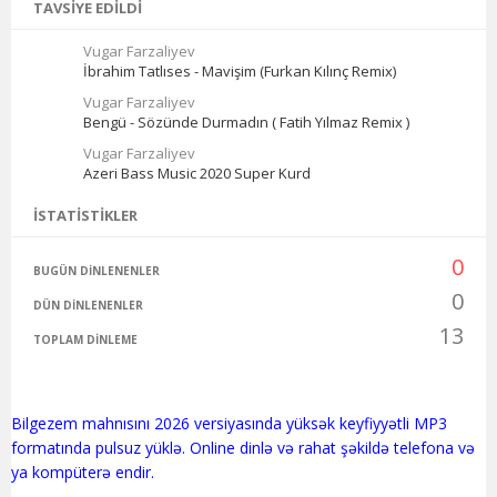
TAVSIYE EDILDI
Vugar Farzaliyev
İbrahim Tatlıses - Mavişim (Furkan Kılınç Remix)
Vugar Farzaliyev
Bengü - Sözünde Durmadın ( Fatih Yılmaz Remix )
Vugar Farzaliyev
Azeri Bass Music 2020 Super Kurd
İSTATISTIKLER
0
BUGÜN DINLENENLER
0
DÜN DINLENENLER
13
TOPLAM DINLEME
Bilgezem mahnısını 2026 versiyasında yüksək keyfiyyətli MP3
formatında pulsuz yüklə. Online dinlə və rahat şəkildə telefona və
ya kompüterə endir.