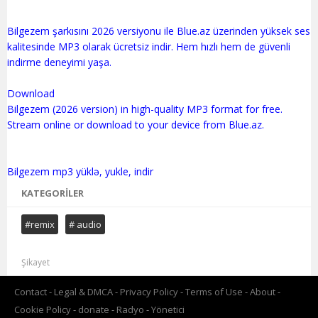
Bilgezem şarkısını 2026 versiyonu ile Blue.az üzerinden yüksek ses
kalitesinde MP3 olarak ücretsiz indir. Hem hızlı hem de güvenli
indirme deneyimi yaşa.
Download
Bilgezem (2026 version) in high-quality MP3 format for free.
Stream online or download to your device from Blue.az.
KATEGORILER
#remix
# audio
Şikayet
Contact
Legal & DMCA
Privacy Policy
Terms of Use
About
Cookie Policy
donate
Radyo
Yönetici