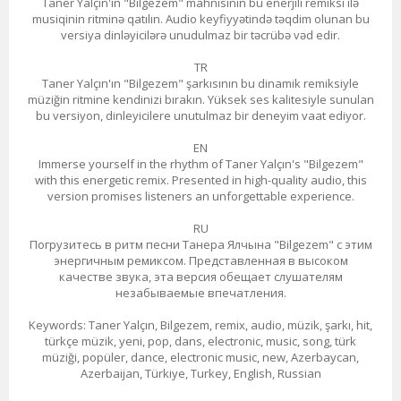
Taner Yalçın'ın "Bilgezem" mahnısının bu enerjili remiksi ilə
musiqinin ritminə qatılın. Audio keyfiyyətində təqdim olunan bu
versiya dinləyicilərə unudulmaz bir təcrübə vəd edir.
TR
Taner Yalçın'ın "Bilgezem" şarkısının bu dinamik remiksiyle
müziğin ritmine kendinizi bırakın. Yüksek ses kalitesiyle sunulan
bu versiyon, dinleyicilere unutulmaz bir deneyim vaat ediyor.
EN
Immerse yourself in the rhythm of Taner Yalçın's "Bilgezem"
with this energetic remix. Presented in high-quality audio, this
version promises listeners an unforgettable experience.
RU
Погрузитесь в ритм песни Танера Ялчына "Bilgezem" с этим
энергичным ремиксом. Представленная в высоком
качестве звука, эта версия обещает слушателям
незабываемые впечатления.
Keywords: Taner Yalçın, Bilgezem, remix, audio, müzik, şarkı, hit,
türkçe müzik, yeni, pop, dans, electronic, music, song, türk
müziği, popüler, dance, electronic music, new, Azerbaycan,
Azerbaijan, Türkiye, Turkey, English, Russian