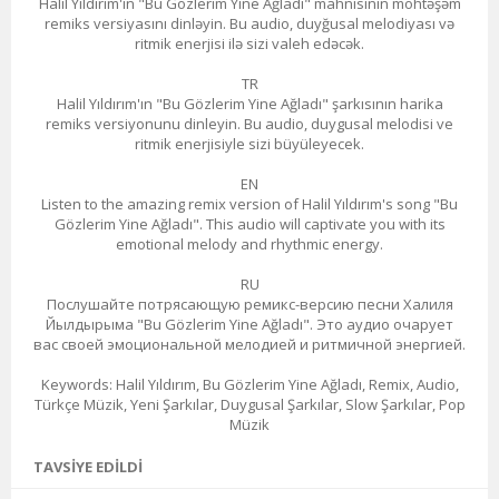
Halil Yıldırım'ın "Bu Gözlerim Yine Ağladı" mahnısının möhtəşəm
remiks versiyasını dinləyin. Bu audio, duyğusal melodiyası və
ritmik enerjisi ilə sizi valeh edəcək.
TR
Halil Yıldırım'ın "Bu Gözlerim Yine Ağladı" şarkısının harika
remiks versiyonunu dinleyin. Bu audio, duygusal melodisi ve
ritmik enerjisiyle sizi büyüleyecek.
EN
Listen to the amazing remix version of Halil Yıldırım's song "Bu
Gözlerim Yine Ağladı". This audio will captivate you with its
emotional melody and rhythmic energy.
RU
Послушайте потрясающую ремикс-версию песни Халиля
Йылдырыма "Bu Gözlerim Yine Ağladı". Это аудио очарует
вас своей эмоциональной мелодией и ритмичной энергией.
Keywords: Halil Yıldırım, Bu Gözlerim Yine Ağladı, Remix, Audio,
Türkçe Müzik, Yeni Şarkılar, Duygusal Şarkılar, Slow Şarkılar, Pop
Müzik
TAVSIYE EDILDI