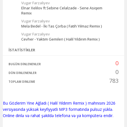
Vugar Farzaliyev
Elnar Xelilov ft Sebine Celalzade - Sene Asiqem
Remix
Vugar Farzaliyev
Mela Bedel - İki Tas Çorba ( Fatih Yılmaz Remix )
Vugar Farzaliyev
Cevher - Yaktım Gemileri ( Halil Yıldırım Remix )
İSTATISTIKLER
0
BUGÜN DINLENENLER
0
DÜN DINLENENLER
783
TOPLAM DINLEME
Bu Gözlerim Yine Ağladı ( Halil Yıldırım Remix ) mahnısını 2026
versiyasında yüksək keyfiyyətli MP3 formatında pulsuz yüklə.
Online dinlə və rahat şəkildə telefona və ya kompüterə endir.