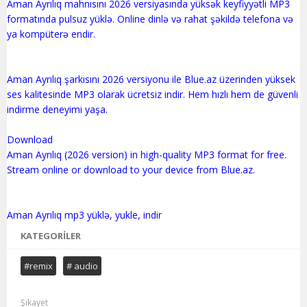
Aman Ayrılıq mahnısını 2026 versiyasında yüksək keyfiyyətli MP3
formatında pulsuz yüklə. Online dinlə və rahat şəkildə telefona və
ya kompüterə endir.
Aman Ayrılıq şarkısını 2026 versiyonu ile Blue.az üzerinden yüksek
ses kalitesinde MP3 olarak ücretsiz indir. Hem hızlı hem de güvenli
indirme deneyimi yaşa.
Download
Aman Ayrılıq (2026 version) in high-quality MP3 format for free.
Stream online or download to your device from Blue.az.
KATEGORILER
#remix
# audio
Şikayet