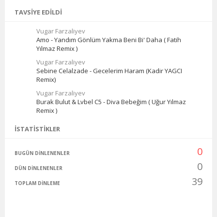
TAVSIYE EDILDI
Vugar Farzaliyev
Amo - Yandım Gönlüm Yakma Beni Bi' Daha ( Fatih
Yılmaz Remix )
Vugar Farzaliyev
Sebine Celalzade - Gecelerim Haram (Kadir YAGCI
Remix)
Vugar Farzaliyev
Burak Bulut & Lvbel C5 - Diva Bebeğim ( Uğur Yılmaz
Remix )
İSTATISTIKLER
0
BUGÜN DINLENENLER
0
DÜN DINLENENLER
39
TOPLAM DINLEME