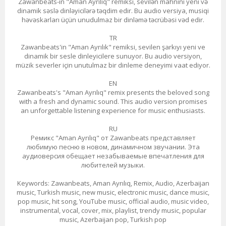
Zawanbeats-in "Aman Ayrılıq" remiksi, sevilən mahnını yeni və
dinamik səslə dinləyicilərə təqdim edir. Bu audio versiya, musiqi
həvəskarları üçün unudulmaz bir dinləmə təcrübəsi vəd edir.
TR
Zawanbeats'in "Aman Ayrılık" remiksi, sevilen şarkıyı yeni ve
dinamik bir sesle dinleyicilere sunuyor. Bu audio versiyon,
müzik severler için unutulmaz bir dinleme deneyimi vaat ediyor.
EN
Zawanbeats's "Aman Ayrılıq" remix presents the beloved song
with a fresh and dynamic sound. This audio version promises
an unforgettable listening experience for music enthusiasts.
RU
Ремикс "Aman Ayrılıq" от Zawanbeats представляет
любимую песню в новом, динамичном звучании. Эта
аудиоверсия обещает незабываемые впечатления для
любителей музыки.
Keywords: Zawanbeats, Aman Ayrılıq, Remix, Audio, Azerbaijan
music, Turkish music, new music, electronic music, dance music,
pop music, hit song, YouTube music, official audio, music video,
instrumental, vocal, cover, mix, playlist, trendy music, popular
music, Azerbaijan pop, Turkish pop