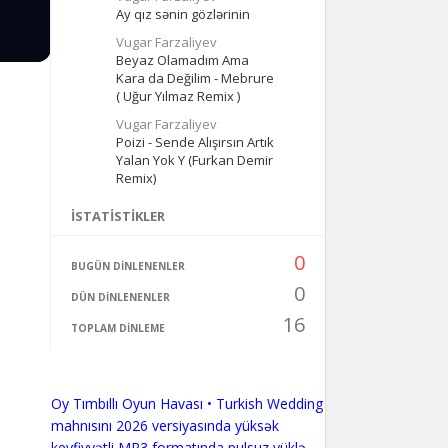
Ay qız sənin gözlərinin
Vugar Farzaliyev
Beyaz Olamadım Ama
Kara da Değilim - Mebrure
( Uğur Yılmaz Remix )
Vugar Farzaliyev
Poizi - Sende Alışırsın Artık
Yalan Yok Y (Furkan Demir
Remix)
İSTATISTIKLER
0
BUGÜN DINLENENLER
0
DÜN DINLENENLER
16
TOPLAM DINLEME
Oy Tımbıllı Oyun Havası • Turkish Wedding
mahnısını 2026 versiyasında yüksək
keyfiyyətli MP3 formatında pulsuz yüklə.