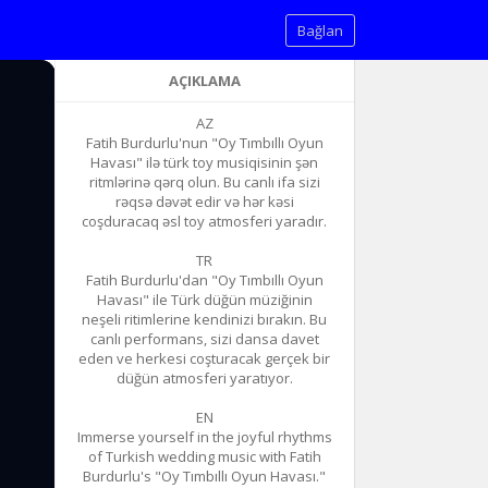
Bağlan
AÇIKLAMA
AZ
Fatih Burdurlu'nun "Oy Tımbıllı Oyun
Havası" ilə türk toy musiqisinin şən
ritmlərinə qərq olun. Bu canlı ifa sizi
rəqsə dəvət edir və hər kəsi
coşduracaq əsl toy atmosferi yaradır.
TR
Fatih Burdurlu'dan "Oy Tımbıllı Oyun
Havası" ile Türk düğün müziğinin
neşeli ritimlerine kendinizi bırakın. Bu
canlı performans, sizi dansa davet
eden ve herkesi coşturacak gerçek bir
düğün atmosferi yaratıyor.
EN
Immerse yourself in the joyful rhythms
of Turkish wedding music with Fatih
Burdurlu's "Oy Tımbıllı Oyun Havası."