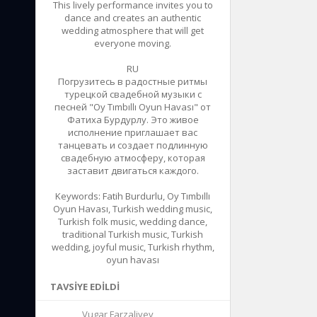
This lively performance invites you to
dance and creates an authentic
wedding atmosphere that will get
everyone moving.
RU
Погрузитесь в радостные ритмы
турецкой свадебной музыки с
песней "Oy Tımbıllı Oyun Havası" от
Фатиха Бурдурлу. Это живое
исполнение приглашает вас
танцевать и создает подлинную
свадебную атмосферу, которая
заставит двигаться каждого.
Keywords: Fatih Burdurlu, Oy Tımbıllı
Oyun Havası, Turkish wedding music,
Turkish folk music, wedding dance,
traditional Turkish music, Turkish
wedding, joyful music, Turkish rhythm,
oyun havası
TAVSIYE EDILDI
Vugar Farzaliyev