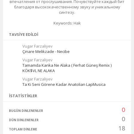
впечатления от прослушивания. Почувствуйте каждый бит
благодаря высококачественному звуку и уникальному
синтезу.
Keywords: Hak
TAVSIYE EDILDI
Vugar Farzaliyev
Çinare Melikzade - Necibe
Vugar Farzaliyev
Tamamda Kanka Ne Alaka ( Ferhat Güneş Remix )
KÖK$VL NE ALAKA
Vugar Farzaliyev
Ta Ki Seni Görene Kadar Anatolian LapMusica
İSTATISTIKLER
0
BUGÜN DINLENENLER
0
DÜN DINLENENLER
18
TOPLAM DINLEME