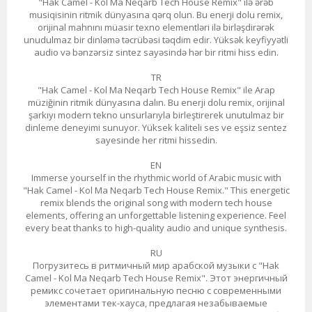
"Hak Camel - Kol Ma Neqarb Tech House Remix" ilə ərəb
musiqisinin ritmik dünyasına qərq olun. Bu enerji dolu remix,
orijinal mahnını müasir texno elementləri ilə birləşdirərək
unudulmaz bir dinləmə təcrübəsi təqdim edir. Yüksək keyfiyyətli
audio və bənzərsiz sintez sayəsində hər bir ritmi hiss edin.
TR
"Hak Camel - Kol Ma Neqarb Tech House Remix" ile Arap
müziğinin ritmik dünyasına dalın. Bu enerji dolu remix, orijinal
şarkıyı modern tekno unsurlarıyla birleştirerek unutulmaz bir
dinleme deneyimi sunuyor. Yüksek kaliteli ses ve eşsiz sentez
sayesinde her ritmi hissedin.
EN
Immerse yourself in the rhythmic world of Arabic music with
"Hak Camel - Kol Ma Neqarb Tech House Remix." This energetic
remix blends the original song with modern tech house
elements, offering an unforgettable listening experience. Feel
every beat thanks to high-quality audio and unique synthesis.
RU
Погрузитесь в ритмичный мир арабской музыки с "Hak
Camel - Kol Ma Neqarb Tech House Remix". Этот энергичный
ремикс сочетает оригинальную песню с современными
элементами тек-хауса, предлагая незабываемые