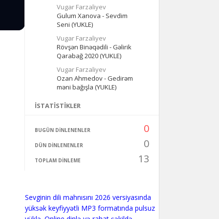
Vugar Farzaliyev
Gulum Xanova - Sevdim
Seni (YUKLE)
Vugar Farzaliyev
Rövşən Binəqədili - Gəlirik
Qarabağ 2020 (YUKLE)
Vugar Farzaliyev
Ozan Ahmedov - Gedirəm
məni bağışla (YUKLE)
İSTATISTIKLER
0
BUGÜN DINLENENLER
0
DÜN DINLENENLER
13
TOPLAM DINLEME
Sevginin dili mahnısını 2026 versiyasında
yüksək keyfiyyətli MP3 formatında pulsuz
yüklə. Online dinlə və rahat şəkildə