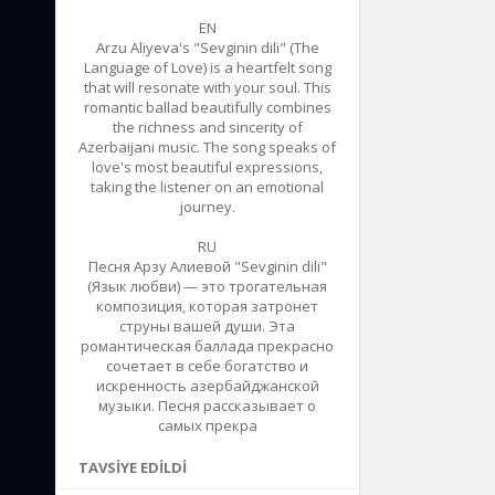
EN
Arzu Aliyeva's "Sevginin dili" (The
Language of Love) is a heartfelt song
that will resonate with your soul. This
romantic ballad beautifully combines
the richness and sincerity of
Azerbaijani music. The song speaks of
love's most beautiful expressions,
taking the listener on an emotional
journey.
RU
Песня Арзу Алиевой "Sevginin dili"
(Язык любви) — это трогательная
композиция, которая затронет
струны вашей души. Эта
романтическая баллада прекрасно
сочетает в себе богатство и
искренность азербайджанской
музыки. Песня рассказывает о
самых прекра
TAVSIYE EDILDI