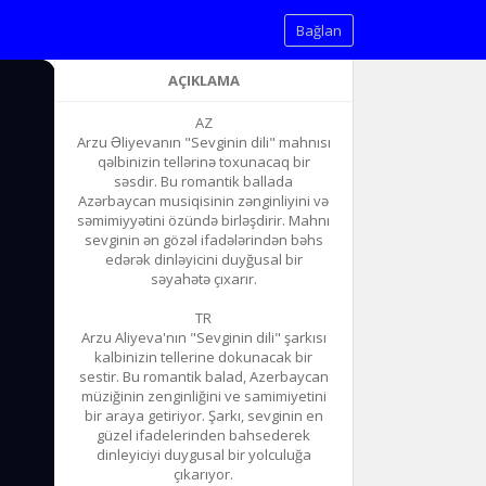
Bağlan
AÇIKLAMA
AZ
Arzu Əliyevanın "Sevginin dili" mahnısı
qəlbinizin tellərinə toxunacaq bir
səsdir. Bu romantik ballada
Azərbaycan musiqisinin zənginliyini və
səmimiyyətini özündə birləşdirir. Mahnı
sevginin ən gözəl ifadələrindən bəhs
edərək dinləyicini duyğusal bir
səyahətə çıxarır.
TR
Arzu Aliyeva'nın "Sevginin dili" şarkısı
kalbinizin tellerine dokunacak bir
sestir. Bu romantik balad, Azerbaycan
müziğinin zenginliğini ve samimiyetini
bir araya getiriyor. Şarkı, sevginin en
güzel ifadelerinden bahsederek
dinleyiciyi duygusal bir yolculuğa
çıkarıyor.