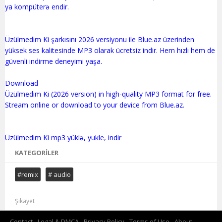
ya kompüterə endir.
Üzülmedim Ki şarkısını 2026 versiyonu ile Blue.az üzerinden
yüksek ses kalitesinde MP3 olarak ücretsiz indir. Hem hızlı hem de
güvenli indirme deneyimi yaşa.
Download
Üzülmedim Ki (2026 version) in high-quality MP3 format for free.
Stream online or download to your device from Blue.az.
KATEGORILER
#remix
# audio
Şikayet
Contact
Legal & DMCA
Privacy Policy
Terms of Use
About