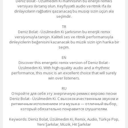
Deniz Bolat - Üzülmedim Ki mahnısının bu enerjili remiks
versiyası ilə tanış olun. Keyfiyyətli audio və ritmik ifa ilə
dinləyicilərin rəğbətini qazanacaq bu musiqi sizin üçün əla
seçimdir.
TR
Deniz Bolat - Üzülmedim Ki şarkısının bu enerjik remix
versiyonuyla tanışın. Kaliteli ses ve ritmik performansıyla
dinleyicilerin beğenisini kazanacak bu müzik sizin için harika bir
seçim.
EN
Discover this energetic remix version of Deniz Bolat -
Üzülmedim Ki. With high-quality audio and a rhythmic
performance, this music is an excellent choice that will surely
win over listeners.
RU
Откройте для себя эту энергичную ремикс-версию песни
Deniz Bolat - Üzülmedim Ki. С высококачественным звуком и
ритмичным исполнением эта музыка — отличный выбор,
который обязательно понравится слушателям.
Keywords: Deniz Bolat, Üzülmedim Ki, Remix, Audio, Türkçe Pop,
Yeni Şarkılar, Müzik, Hit Şarkılar