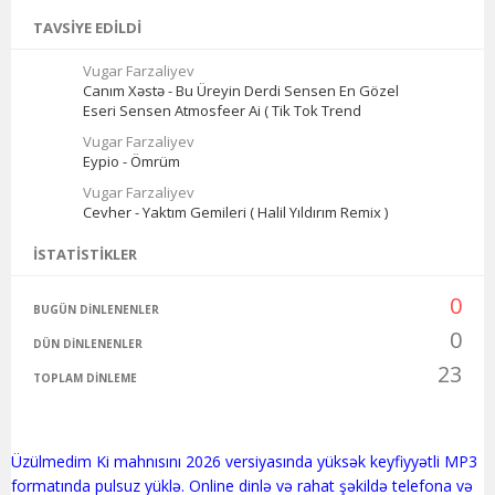
TAVSIYE EDILDI
Vugar Farzaliyev
Canım Xəstə - Bu Üreyin Derdi Sensen En Gözel
Eseri Sensen Atmosfeer Ai ( Tik Tok Trend
Vugar Farzaliyev
Eypio - Ömrüm
Vugar Farzaliyev
Cevher - Yaktım Gemileri ( Halil Yıldırım Remix )
İSTATISTIKLER
0
BUGÜN DINLENENLER
0
DÜN DINLENENLER
23
TOPLAM DINLEME
Üzülmedim Ki mahnısını 2026 versiyasında yüksək keyfiyyətli MP3
formatında pulsuz yüklə. Online dinlə və rahat şəkildə telefona və