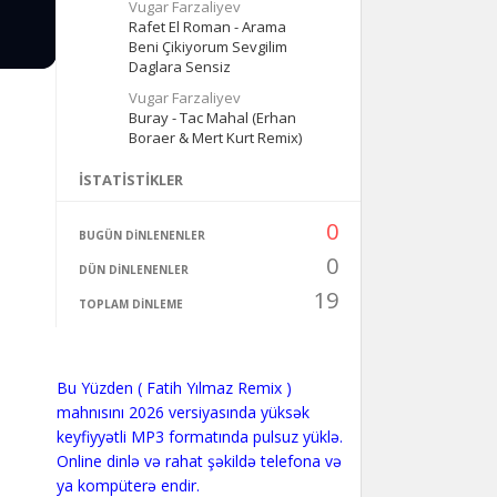
Vugar Farzaliyev
Rafet El Roman - Arama
Beni Çikiyorum Sevgilim
Daglara Sensiz
Vugar Farzaliyev
Buray - Tac Mahal (Erhan
Boraer & Mert Kurt Remix)
İSTATISTIKLER
0
BUGÜN DINLENENLER
0
DÜN DINLENENLER
19
TOPLAM DINLEME
Bu Yüzden ( Fatih Yılmaz Remix )
mahnısını 2026 versiyasında yüksək
keyfiyyətli MP3 formatında pulsuz yüklə.
Online dinlə və rahat şəkildə telefona və
ya kompüterə endir.