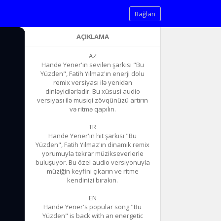
Bağlan
AÇIKLAMA
AZ
Hande Yener'in sevilen şarkısı "Bu
Yüzden", Fatih Yılmaz'ın enerji dolu
remix versiyası ilə yenidən
dinləyicilərlədir. Bu xüsusi audio
versiyası ilə musiqi zövqünüzü artırın
və ritmə qapılın.
TR
Hande Yener'in hit şarkısı "Bu
Yüzden", Fatih Yılmaz'ın dinamik remix
yorumuyla tekrar müzikseverlerle
buluşuyor. Bu özel audio versiyonuyla
müziğin keyfini çıkarın ve ritme
kendinizi bırakın.
EN
Hande Yener's popular song "Bu
Yüzden" is back with an energetic