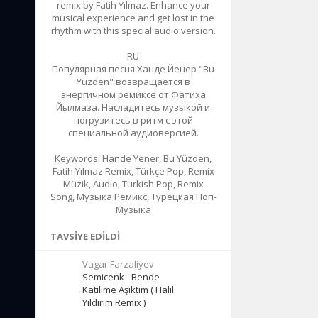
remix by Fatih Yılmaz. Enhance your
musical experience and get lost in the
rhythm with this special audio version.
RU
Популярная песня Ханде Йенер "Bu
Yüzden" возвращается в
энергичном ремиксе от Фатиха
Йылмаза. Насладитесь музыкой и
погрузитесь в ритм с этой
специальной аудиоверсией.
Keywords: Hande Yener, Bu Yüzden,
Fatih Yılmaz Remix, Türkçe Pop, Remix
Müzik, Audio, Turkish Pop, Remix
Song, Музыка Ремикс, Турецкая Поп-
Музыка
TAVSIYE EDILDI
Vugar Farzaliyev
Semicenk - Bende
Katilime Aşıktım ( Halil
Yıldırım Remix )