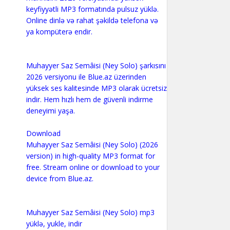
keyfiyyətli MP3 formatında pulsuz yüklə.
Online dinlə və rahat şəkildə telefona və
ya kompüterə endir.
Muhayyer Saz Semâisi (Ney Solo) şarkısını
2026 versiyonu ile Blue.az üzerinden
yüksek ses kalitesinde MP3 olarak ücretsiz
indir. Hem hızlı hem de güvenli indirme
deneyimi yaşa.
Download
Muhayyer Saz Semâisi (Ney Solo) (2026
version) in high-quality MP3 format for
free. Stream online or download to your
device from Blue.az.
Muhayyer Saz Semâisi (Ney Solo) mp3