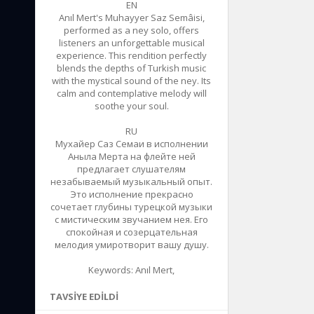
EN
Anıl Mert's Muhayyer Saz Semâisi,
performed as a ney solo, offers
listeners an unforgettable musical
experience. This rendition perfectly
blends the depths of Turkish music
with the mystical sound of the ney. Its
calm and contemplative melody will
soothe your soul.
RU
Мухайер Саз Семаи в исполнении
Аныла Мерта на флейте ней
предлагает слушателям
незабываемый музыкальный опыт.
Это исполнение прекрасно
сочетает глубины турецкой музыки
с мистическим звучанием нея. Его
спокойная и созерцательная
мелодия умиротворит вашу душу.
Keywords: Anıl Mert,
TAVSIYE EDILDI