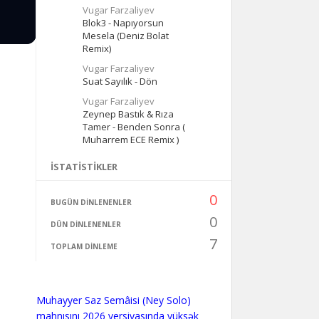
Vugar Farzaliyev
Blok3 - Napıyorsun
Mesela (Deniz Bolat
Remix)
Vugar Farzaliyev
Suat Sayılık - Dön
Vugar Farzaliyev
Zeynep Bastık & Rıza
Tamer - Benden Sonra (
Muharrem ECE Remix )
İSTATISTIKLER
0
BUGÜN DINLENENLER
0
DÜN DINLENENLER
7
TOPLAM DINLEME
Muhayyer Saz Semâisi (Ney Solo)
mahnısını 2026 versiyasında yüksək