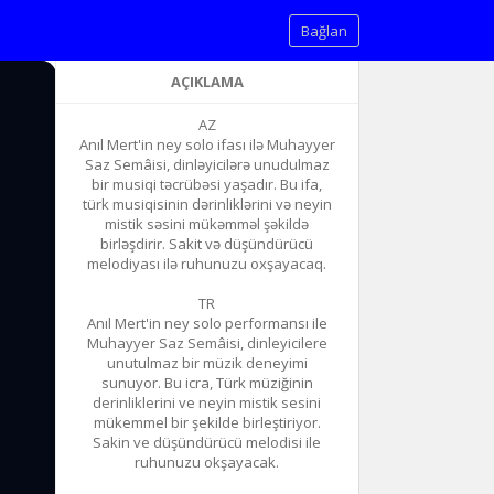
Bağlan
AÇIKLAMA
AZ
Anıl Mert'in ney solo ifası ilə Muhayyer
Saz Semâisi, dinləyicilərə unudulmaz
bir musiqi təcrübəsi yaşadır. Bu ifa,
türk musiqisinin dərinliklərini və neyin
mistik səsini mükəmməl şəkildə
birləşdirir. Sakit və düşündürücü
melodiyası ilə ruhunuzu oxşayacaq.
TR
Anıl Mert'in ney solo performansı ile
Muhayyer Saz Semâisi, dinleyicilere
unutulmaz bir müzik deneyimi
sunuyor. Bu icra, Türk müziğinin
derinliklerini ve neyin mistik sesini
mükemmel bir şekilde birleştiriyor.
Sakin ve düşündürücü melodisi ile
ruhunuzu okşayacak.