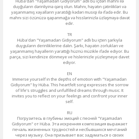
Hüba'dan "Yaşamadan Gidiyorum" adlı bu içdən mahnı ilə
duyğuların dərinliyinə qərq olun. Mahnı, həyatın çətinlikləri və
yaşanmamış xəyalların yaratdığı kədəri musiqi ilə ifadə edir. Bu
mahnı sizi özünüzə qapanmağa və hisslərinizlə üzləşməyə dəvət
edir.
TR
Hüba'dan "Yaşamadan Gidiyorum" adlı bu içten şarkıyla
duyguların derinliklerine dalın. Şarkı, hayatın zorlukları ve
yaşanmamış hayallerin yarattığı hüznü müzikle ifade ediyor. Bu
parça, sizi kendinize dönmeye ve hislerinizle yüzleşmeye davet
ediyor.
EN
Immerse yourself in the depths of emotion with "Yaşamadan
Gidiyorum" by Hüba. This heartfelt song expresses the sorrow
of life's struggles and unfulfilled dreams through music. It
invites you to reflect on your feelings and confront your inner
self.
RU
Погрузитесь в глубины эмоций с песней "Yaşamadan
Gidiyorum" от Hüba. Эта искренняя композиция выражает
печаль жизненных трудностей и несбывшихся мечтаний
через музыку. Она призывает вас задуматься о своих