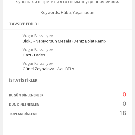
чувствах и встретиться со своим внутренним миром.
Keywords: Hüba, Yaşamadan
TAVSIYE EDILDI
Vugar Farzaliyev
Blok3 - Napıyorsun Mesela (Deniz Bolat Remix)
Vugar Farzaliyev
Gazi - Lades
Vugar Farzaliyev
Günel Zeynalova - Azılı BELA
İSTATISTIKLER
0
BUGÜN DINLENENLER
0
DÜN DINLENENLER
18
TOPLAM DINLEME